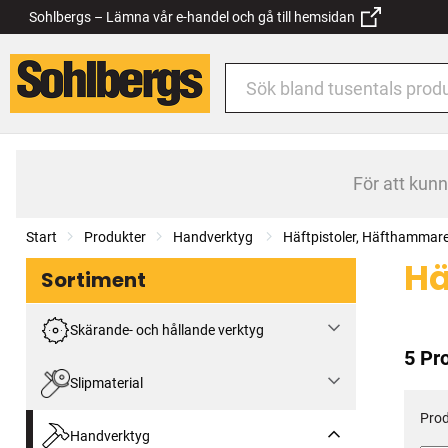
Sohlbergs – Lämna vår e-handel och gå till hemsidan
För att kun
Start
Produkter
Handverktyg
Häftpistoler, Häfthammar
H
Sortiment
Skärande- och hållande verktyg
5 Pr
Slipmaterial
Prod
Handverktyg