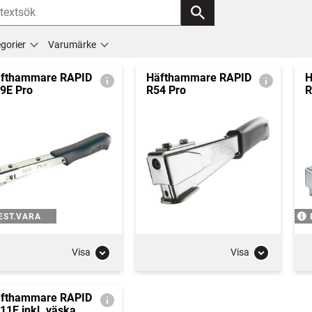
gorier
Varumärke
fthammare RAPID
Häfthammare RAPID
H
9E Pro
R54 Pro
R
EST.VARA
Visa
Visa
fthammare RAPID
11E inkl. väska