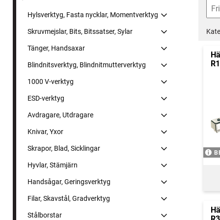
Hylsverktyg, Fasta nycklar, Momentverktyg
Kate
Skruvmejslar, Bits, Bitssatser, Sylar
Tänger, Handsaxar
Hä
R1
Blindnitsverktyg, Blindnitmutterverktyg
1000 V-verktyg
ESD-verktyg
Avdragare, Utdragare
Knivar, Yxor
Skrapor, Blad, Sicklingar
B
Hyvlar, Stämjärn
Handsågar, Geringsverktyg
Filar, Skavstål, Gradverktyg
Hä
Stålborstar
R3