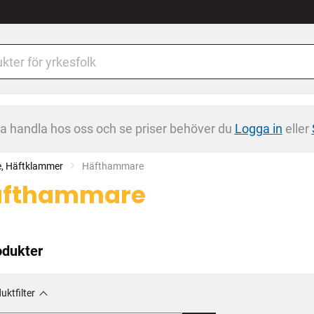
na handla hos oss och se priser behöver du
Logga in
eller
e, Häftklammer
Current:
Häfthammare
äfthammare
odukter
uktfilter