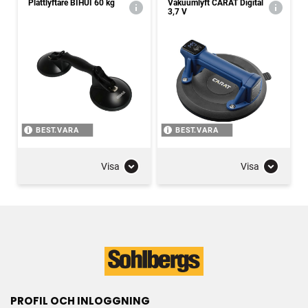
Plattlyftare BIHUI 60 kg
Vakuumlyft CARAT Digital
3,7 V
BEST.VARA
BEST.VARA
Visa
Visa
PROFIL OCH INLOGGNING