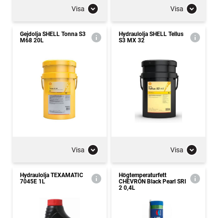
Visa
Visa
Gejdolja SHELL Tonna S3
Hydraulolja SHELL Tellus
M68 20L
S3 MX 32
Visa
Visa
Hydraulolja TEXAMATIC
Högtemperaturfett
7045E 1L
CHEVRON Black Pearl SRI
2 0,4L