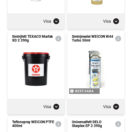
Visa
Visa
Smörjfett TEXACO Marfak
Smörjmedel WEICON W44
XD 2 390g
Turbo 50ml
BEST.VARA
Visa
Visa
Teflonspray WEICON PTFE
Universalfett DELO
400ml
Starplex EP 2 390g