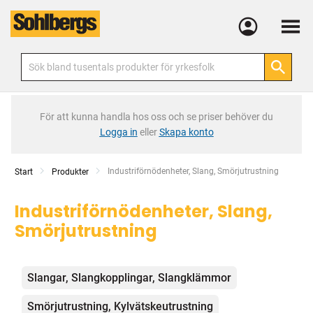
Meny
För att kunna handla hos oss och se priser behöver du
Logga in
eller
Skapa konto
Current:
Industriförnödenheter, Slang, Smörjutrustning
Start
Produkter
Industriförnödenheter, Slang,
Smörjutrustning
Kategorier
Slangar, Slangkopplingar, Slangklämmor
Smörjutrustning, Kylvätskeutrustning