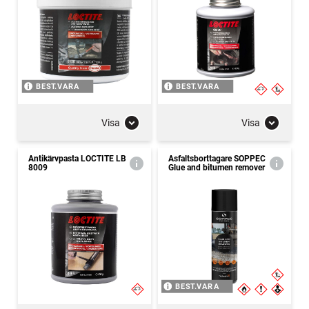
BEST.VARA
BEST.VARA
Visa
Visa
Antikärvpasta LOCTITE LB
Asfaltsborttagare SOPPEC
8009
Glue and bitumen remover
BEST.VARA