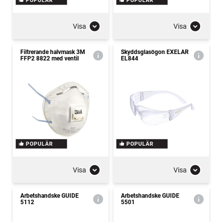
POPULÄR
POPULÄR
Visa
Visa
Filtrerande halvmask 3M
Skyddsglasögon EXELAR
FFP2 8822 med ventil
EL844
POPULÄR
POPULÄR
Visa
Visa
Arbetshandske GUIDE
Arbetshandske GUIDE
5112
5501