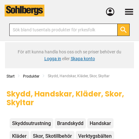
Meny
För att kunna handla hos oss och se priser behöver du
Logga in
eller
Skapa konto
Current:
Skydd, Handskar, Kläder, Skor, Skyltar
Start
Produkter
Skydd, Handskar, Kläder, Skor,
Skyltar
Kategorier
Skyddsutrustning
Brandskydd
Handskar
Kläder
Skor, Skotillbehör
Verktygsbälten