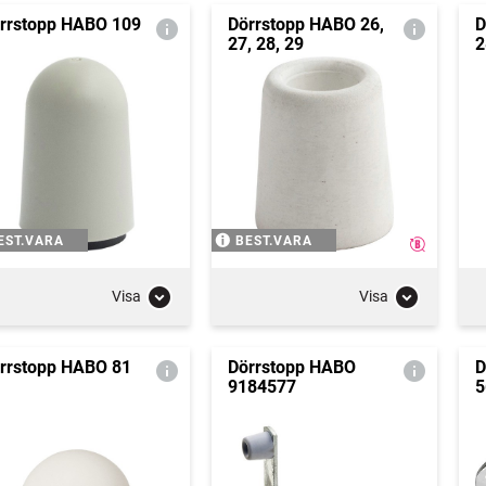
rrstopp HABO 109
Dörrstopp HABO 26,
D
27, 28, 29
2
EST.VARA
BEST.VARA
Visa
Visa
rrstopp HABO 81
Dörrstopp HABO
D
9184577
5