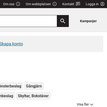
Om oss
Om webbplatsen
Kontakt
Logga in
Kampanjer
Skapa konto
önsterbeslag
Gångjärn
rnbeslag
Skyltar, Bokstäver
Visa fler