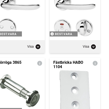
BEST.VARA
BEST.VARA
Visa
Visa
örröga 3865
Fästbricka HABO
1104