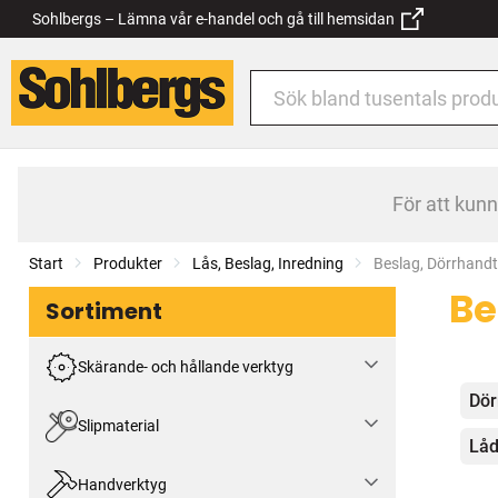
Sohlbergs – Lämna vår e-handel och gå till hemsidan
För att kun
Start
Produkter
Lås, Beslag, Inredning
Current:
Beslag, Dörrhand
Be
Sortiment
Skärande- och hållande verktyg
Kat
Dör
Slipmaterial
Låd
Handverktyg