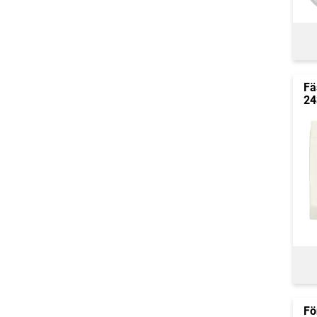
Fä
24
Fö