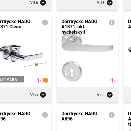
Visa
Visa
rrtrycke HABO
Dörrtrycke HABO
D
871 Clean
A1871 inkl.
A
nyckelskylt
EST.VARA
Visa
Visa
rrtrycke HABO
Dörrtrycke HABO
D
96
A696
A
t