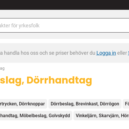
na handla hos oss och se priser behöver du
Logga in
eller
tag
slag, Dörrhandtag
egorier
rtrycken, Dörrknoppar
Dörrbeslag, Brevinkast, Dörrögon
F
handtag, Möbelbeslag, Golvskydd
Vinkeljärn, Skarvjärn, Hö