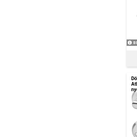
B
Dö
At
ny