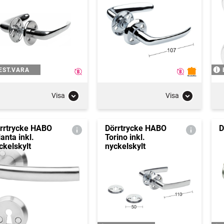
EST.VARA
Visa
Visa
rrtrycke HABO
Dörrtrycke HABO
D
lanta inkl.
Torino inkl.
ckelskylt
nyckelskylt