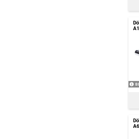
Dö
A1
B
Dö
A6