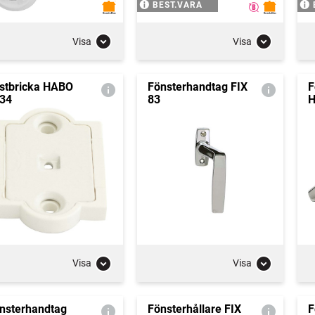
BEST.VARA
Visa
Visa
stbricka HABO
Fönsterhandtag FIX
F
34
83
H
Visa
Visa
nsterhandtag
Fönsterhållare FIX
F