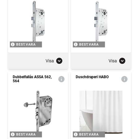
BEST.VARA
BEST.VARA
Visa
Visa
Dubbelfallås ASSA 562,
Duschdraperi HABO
564
BEST.VARA
BEST.VARA