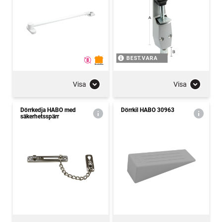
BEST.VARA
Visa
Visa
Dörrkedja HABO med
Dörrkil HABO 30963
säkerhetsspärr