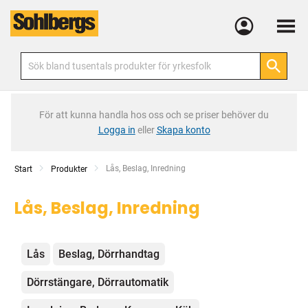
Meny
För att kunna handla hos oss och se priser behöver du
Logga in
eller
Skapa konto
Current:
Lås, Beslag, Inredning
Start
Produkter
Lås, Beslag, Inredning
Kategorier
Lås
Beslag, Dörrhandtag
Dörrstängare, Dörrautomatik