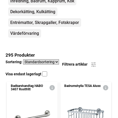
Inredning, Badrum, Kapprum, Kök
Dekorkätting, Kulkätting
Entrémattor, Skrapgaller, Fotskrapor
Värdeförvaring
295 Produkter
Sortering:
Filtrera artiklar
Visa endast lagerlagt
Badkarshandtag HABO
Badrumshylla TESA Aluxx
3407 Rostfritt