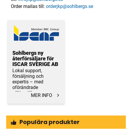
Order mailas till:
orderjkp@sohlbergs.se
Sohlbergs ny
återförsäljare för
ISCAR SVERIGE AB
Lokal support,
försäljning och
expertis – med
oförändrade
affärsvillkor.
MER INFO
Populära produkter