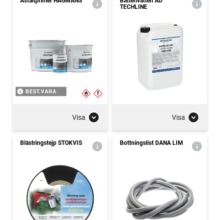
Asfaltprimer HAGMANS
Batterivatten AD
TECHLINE
BEST.VARA
Visa
Visa
Blästringstejp STOKVIS
Bottningslist DANA LIM