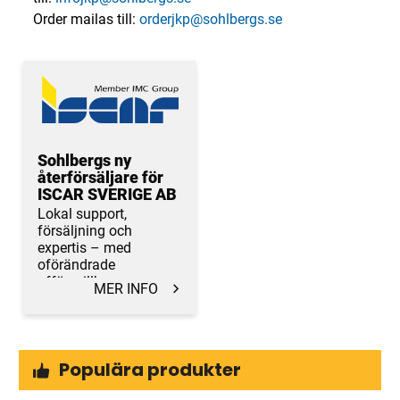
Order mailas till:
orderjkp@sohlbergs.se
Sohlbergs ny
återförsäljare för
ISCAR SVERIGE AB
Lokal support,
försäljning och
expertis – med
oförändrade
affärsvillkor.
MER INFO
Populära produkter