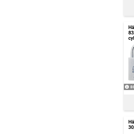
Hä
83
cy
B
Hä
30