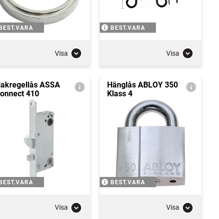
BEST.VARA
BEST.VARA
Visa
Visa
akregellås ASSA
Hänglås ABLOY 350
onnect 410
Klass 4
BEST.VARA
BEST.VARA
Visa
Visa