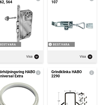
62, 564
107
BEST.VARA
BEST.VARA
Visa
Visa
örhöjningsring HABO
Grindklinka HABO
niversal Extra
2290