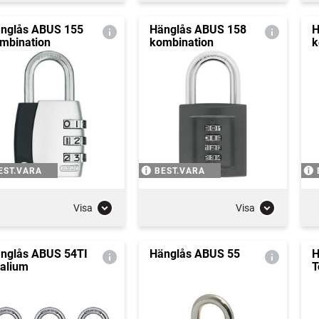
nglås ABUS 155
Hänglås ABUS 158
H
mbination
kombination
k
EST.VARA
BEST.VARA
Visa
Visa
nglås ABUS 54TI
Hänglås ABUS 55
H
talium
T