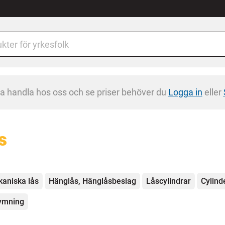
na handla hos oss och se priser behöver du
Logga in
eller
s
egorier
aniska lås
Hänglås, Hänglåsbeslag
Låscylindrar
Cylind
ymning