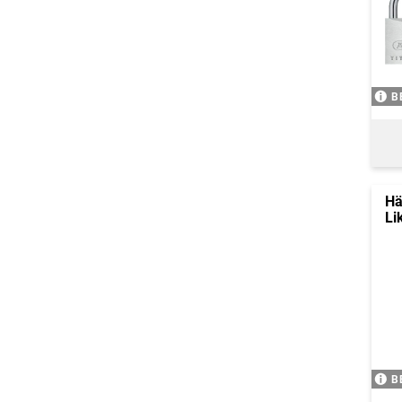
B
Hä
Li
B