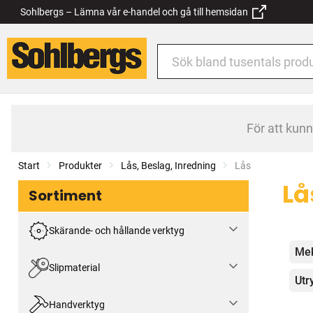
Sohlbergs – Lämna vår e-handel och gå till hemsidan
För att kun
Start
Produkter
Lås, Beslag, Inredning
Current:
Lås
Lå
Sortiment
Skärande- och hållande verktyg
Kat
Mek
Slipmaterial
Utr
Handverktyg