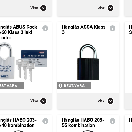
Visa
Visa
nglås ABUS Rock
Hänglås ASSA Klass
H
/60 Klass 3 inkl
3
S
linder
EST.VARA
BEST.VARA
Visa
Visa
nglås HABO 203-
Hänglås HABO 203-
H
/40 kombination
55 kombination