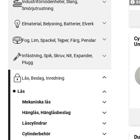
Industriförnödenheter, Slang,
B
Smörjutrustning
Elmaterial, Belysning, Batterier, Elverk
Cy
Fog, Lim, Spackel, Tejper, Färg, Penslar
Un
Infästning, Spik, Skruv, Nit, Expander,
Plugg
Lås, Beslag, Inredning
Lås
Mekaniska lås
Hänglås, Hänglåsbeslag
Låscylindrar
Cylinderbehör
Du