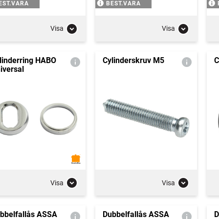
EST.VARA
BEST.VARA
Visa
Visa
linderring HABO
Cylinderskruv M5
C
iversal
Visa
Visa
bbelfallås ASSA
Dubbelfallås ASSA
D