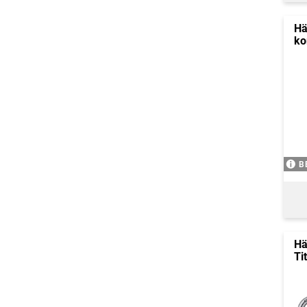
Hä
ko
B
Hä
Ti