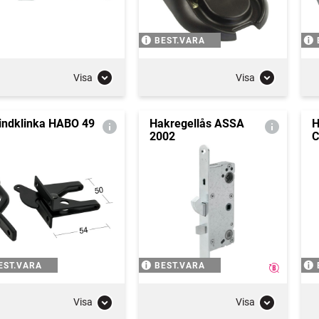
BEST.VARA
Visa
Visa
indklinka HABO 49
Hakregellås ASSA
H
2002
C
EST.VARA
BEST.VARA
Visa
Visa