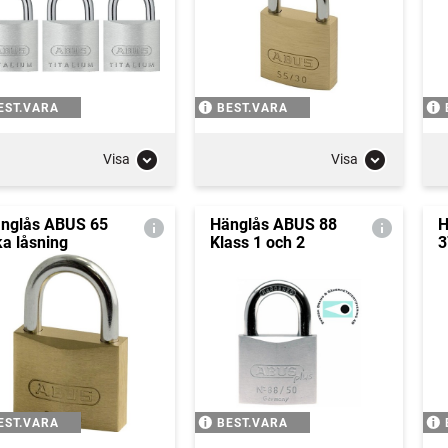
EST.VARA
BEST.VARA
Visa
Visa
nglås ABUS 65
Hänglås ABUS 88
H
ka låsning
Klass 1 och 2
3
EST.VARA
BEST.VARA