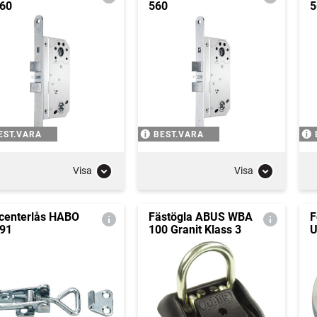
60
560
5
EST.VARA
BEST.VARA
Visa
Visa
centerlås HABO
Fästögla ABUS WBA
F
91
100 Granit Klass 3
U