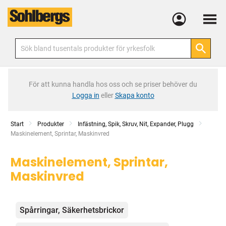
Meny
För att kunna handla hos oss och se priser behöver du
Logga in
eller
Skapa konto
Start
Produkter
Infästning, Spik, Skruv, Nit, Expander, Plugg
Current:
Maskinelement, Sprintar, Maskinvred
Maskinelement, Sprintar,
Maskinvred
Kategorier
Spårringar, Säkerhetsbrickor