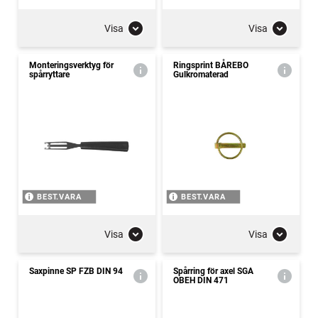
Visa
Visa
Monteringsverktyg för
Ringsprint BÅREBO
spårryttare
Gulkromaterad
BEST.VARA
BEST.VARA
Visa
Visa
Saxpinne SP FZB DIN 94
Spårring för axel SGA
OBEH DIN 471