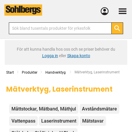
Meny
För att kunna handla hos oss och se priser behöver du
Logga in
eller
Skapa konto
Current:
Mätverktyg, Laserinstrument
Start
Produkter
Handverktyg
Mätverktyg, Laserinstrument
Kategorier
Måttstockar, Mätband, Mäthjul
Avståndsmätare
Vattenpass
Laserinstrument
Mätstavar