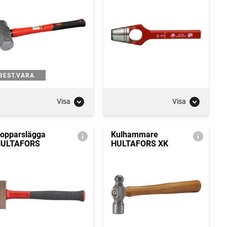
BEST.VARA
Visa
Visa
opparslägga
Kulhammare
ULTAFORS
HULTAFORS XK