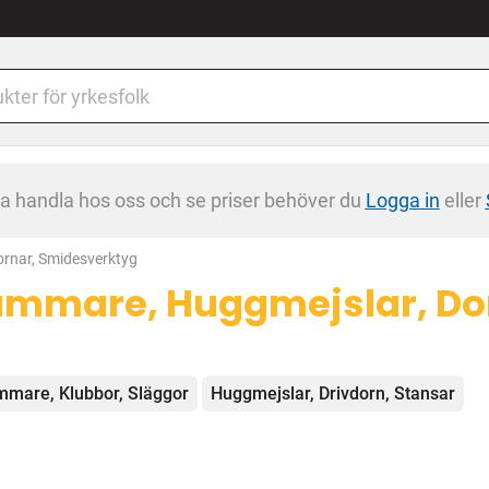
na handla hos oss och se priser behöver du
Logga in
eller
rnar, Smidesverktyg
mmare, Huggmejslar, Do
egorier
mare, Klubbor, Släggor
Huggmejslar, Drivdorn, Stansar