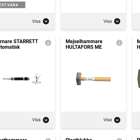
EST.VARA
Visa
Visa
rnare STARRETT
Mejselhammare
M
tomatisk
HULTAFORS ME
H
Visa
Visa