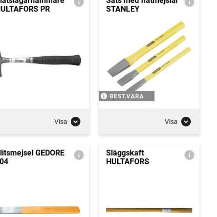
låtslagarhammare
Sats med flatmejslar
ULTAFORS PR
STANLEY
BEST.VARA
Visa
Visa
litsmejsel GEDORE
Släggskaft
04
HULTAFORS