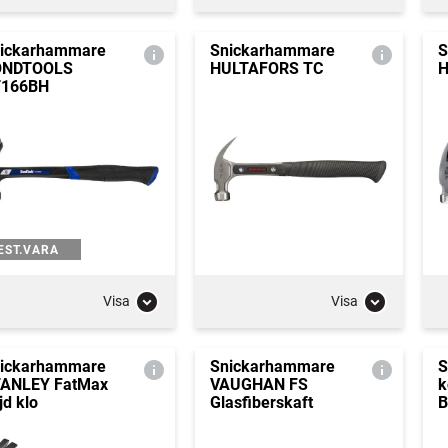
ickarhammare
Snickarhammare
S
ONDTOOLS
HULTAFORS TC
H
T166BH
EST.VARA
Visa
Visa
ickarhammare
Snickarhammare
S
ANLEY FatMax
VAUGHAN FS
k
jd klo
Glasfiberskaft
B