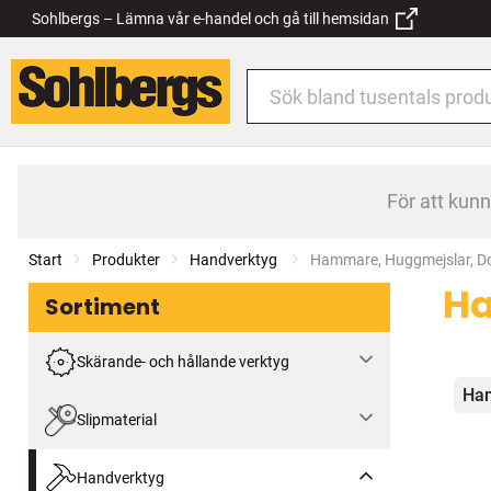
Sohlbergs – Lämna vår e-handel och gå till hemsidan
För att kun
Start
Produkter
Handverktyg
Current:
Hammare, Huggmejslar, Do
Ha
Sortiment
Skärande- och hållande verktyg
Kat
Ham
Slipmaterial
Handverktyg