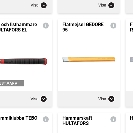
Visa
Visa
- och listhammare
Flatmejsel GEDORE
F
LTAFORS EL
95
R
EST.VARA
Visa
Visa
mmiklubba TEBO
Hammarskaft
H
HULTAFORS