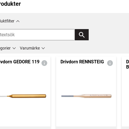
rodukter
uktfilter
gorier
Varumärke
ivdorn GEDORE 119
Drivdorn RENNSTEIG
D
B