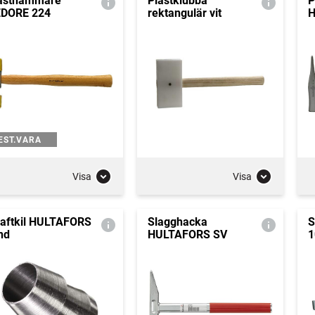
asthammare
Plastklubba
P
DORE 224
rektangulär vit
H
EST.VARA
Visa
Visa
aftkil HULTAFORS
Slagghacka
S
nd
HULTAFORS SV
1