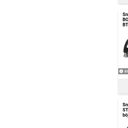
Sn
B
B
B
Sn
ST
bö