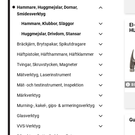
Hammare, Huggmejslar, Dornar,
Smidesverktyg
Hammare, Klubbor, Släggor
El
HU
Huggmejslar, Drivdorn, Stansar
Bräckjärn, Brytspakar, Spikutdragare
Häftpistoler, Häfthammare, Häftklammer
Tvingar, Skruvstycken, Magneter
Mätverktyg, Laserinstrument
B
Mät- och testinstrument, Inspektion
Märkverktyg
Murning-, kakel-, gips- & armeringsverktyg
Glasverktyg
Gu
VVS-Verktyg