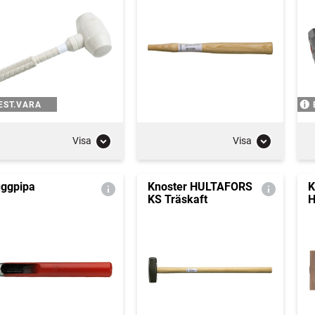
EST.VARA
Visa
Visa
ggpipa
Knoster HULTAFORS
K
KS Träskaft
H