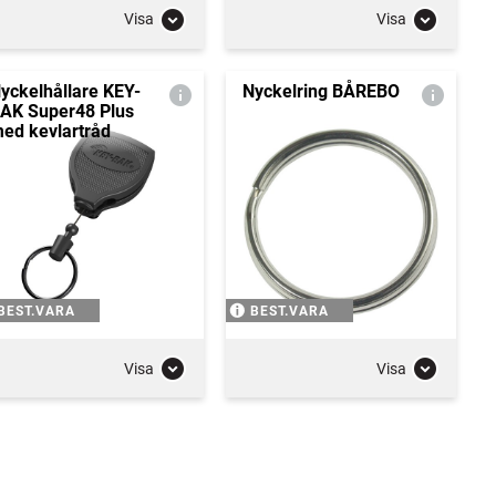
Visa
Visa
yckelhållare KEY-
Nyckelring BÅREBO
AK Super48 Plus
ed kevlartråd
BEST.VARA
BEST.VARA
Visa
Visa