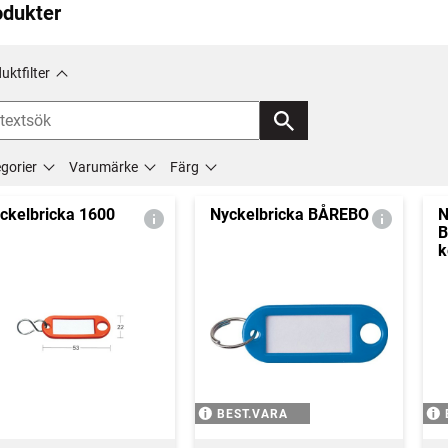
odukter
uktfilter
gorier
Varumärke
Färg
ckelbricka 1600
Nyckelbricka BÅREBO
N
B
k
BEST.VARA