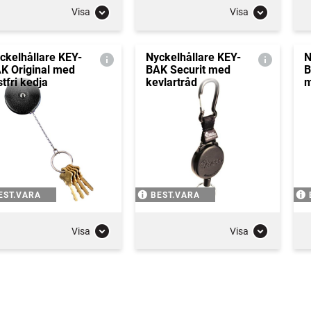
Visa
Visa
ckelhållare KEY-
Nyckelhållare KEY-
N
K Original med
BAK Securit med
B
stfri kedja
kevlartråd
m
EST.VARA
BEST.VARA
Visa
Visa