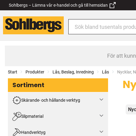
Sohlbergs – Lämna vår e-handel och gå till hemsidan
För att kun
Start
Produkter
Lås, Beslag, Inredning
Lås
Current:
Nycklar, N
Ny
Sortiment
Skärande- och hållande verktyg
Kat
Nyc
Slipmaterial
Handverktyg