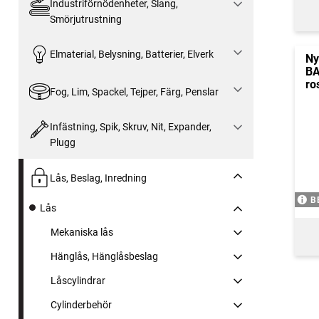
Industriförnödenheter, Slang,
Smörjutrustning
Elmaterial, Belysning, Batterier, Elverk
Ny
BA
ro
Fog, Lim, Spackel, Tejper, Färg, Penslar
Infästning, Spik, Skruv, Nit, Expander,
Plugg
Lås, Beslag, Inredning
B
Lås
Mekaniska lås
Hänglås, Hänglåsbeslag
Låscylindrar
Cylinderbehör