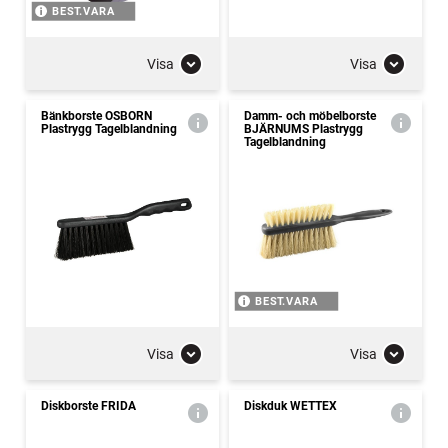
BEST.VARA
Visa
Visa
Bänkborste OSBORN
Damm- och möbelborste
Plastrygg Tagelblandning
BJÄRNUMS Plastrygg
Tagelblandning
BEST.VARA
Visa
Visa
Diskborste FRIDA
Diskduk WETTEX