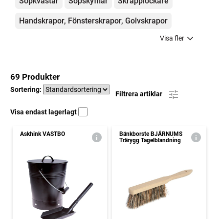
Sopkvastar
Sopskyfflar
Skräpplockare
Handskrapor, Fönsterskrapor, Golvskrapor
Visa fler
69 Produkter
Sortering:
Filtrera artiklar
Visa endast lagerlagt
Askhink VASTBO
Bänkborste BJÄRNUMS
Trärygg Tagelblandning