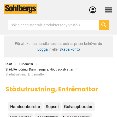
Meny
För att kunna handla hos oss och se priser behöver du
Logga in
eller
Skapa konto
Start
Produkter
Städ, Rengöring, Dammsugare, Högtryckstvättar
Current:
Städutrustning, Entrémattor
Städutrustning, Entrémattor
Kategorier
Handsopborstar
Sopset
Golvsopborstar