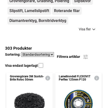
Grovrengörare, Gradning, Polering
Slipskivor
Slipstift, Lamellslipstift
Roterande filar
Diamantverktyg, Bornitridverktyg
Visa fler
303 Produkter
Sortering:
Filtrera artiklar
Visa endast lagerlagt
Grovrengörare 3M Scotch-
Lamellrondell FLEXOVIT
Brite Roloc 50mm
Perflex 125mm P120