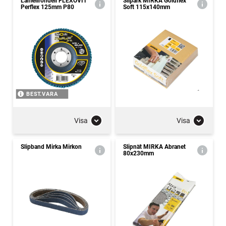
Lamellrondell FLEXOVIT
Slipark MIRKA Goldflex
Perflex 125mm P80
Soft 115x140mm
BEST.VARA
Visa
Visa
Slipband Mirka Mirkon
Slipnät MIRKA Abranet
80x230mm