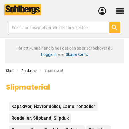
Meny
För att kunna handla hos oss och se priser behöver du
Logga in
eller
Skapa konto
Current:
Slipmaterial
Start
Produkter
Slipmaterial
Kategorier
Kapskivor, Navrondeller, Lamellrondeller
Rondeller, Slipband, Slipduk