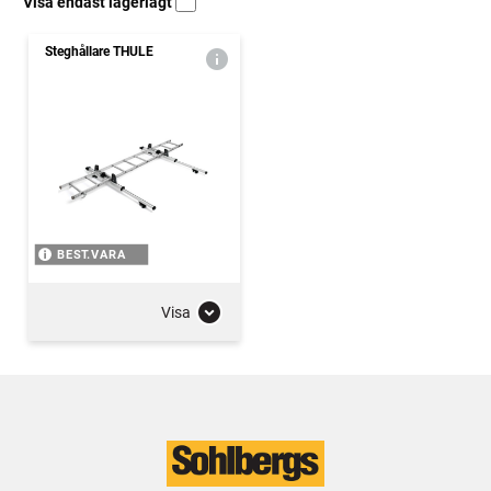
Visa endast lagerlagt
Steghållare THULE
BEST.VARA
Visa