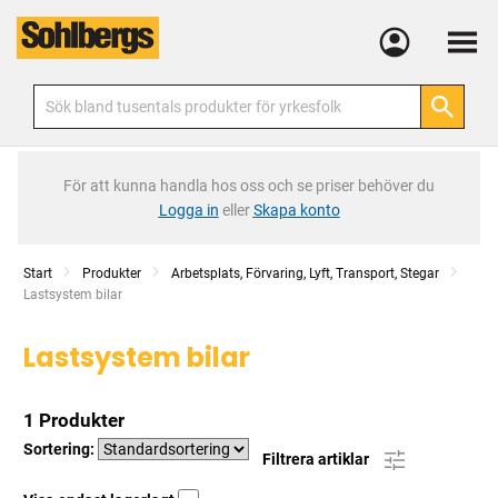
Meny
För att kunna handla hos oss och se priser behöver du
Logga in
eller
Skapa konto
Start
Produkter
Arbetsplats, Förvaring, Lyft, Transport, Stegar
Current:
Lastsystem bilar
Lastsystem bilar
1 Produkter
Sortering:
Filtrera artiklar