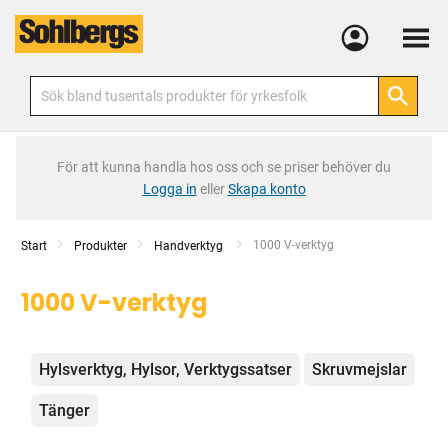
Meny
För att kunna handla hos oss och se priser behöver du
Logga in
eller
Skapa konto
Current:
1000 V-verktyg
Start
Produkter
Handverktyg
1000 V-verktyg
Kategorier
Hylsverktyg, Hylsor, Verktygssatser
Skruvmejslar
Tänger