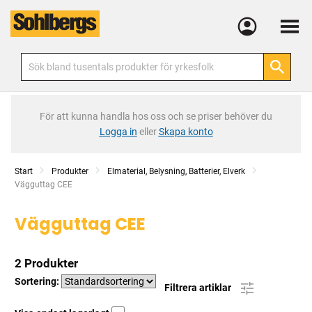
Meny
För att kunna handla hos oss och se priser behöver du
Logga in
eller
Skapa konto
Start
Produkter
Elmaterial, Belysning, Batterier, Elverk
Current:
Vägguttag CEE
Vägguttag CEE
2 Produkter
Sortering:
Filtrera artiklar