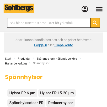
Meny
För att kunna handla hos oss och se priser behöver du
Logga in
eller
Skapa konto
Start
Produkter
Skärande- och hållande verktyg
Current:
Spännhylsor
Hållande verktyg
Spännhylsor
Kategorier
Hylsor ER 6 µm
Hylsor ER 15-20 µm
Spännhylssatser ER
Reducerhylsor