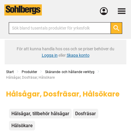
Meny
För att kunna handla hos oss och se priser behöver du
Logga in
eller
Skapa konto
Start
Produkter
Skärande- och hållande verktyg
Current:
Hålsågar, Dosfräsar, Hålsökare
Hålsågar, Dosfräsar, Hålsökare
Kategorier
Hålsågar, tillbehör hålsågar
Dosfräsar
Hålsökare