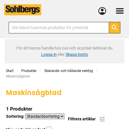
Meny
För att kunna handla hos oss och se priser behöver du
Logga in
eller
Skapa konto
Start
Produkter
Skärande- och hållande verktyg
Current:
Maskinsågblad
Maskinsågblad
1 Produkter
Sortering:
Filtrera artiklar