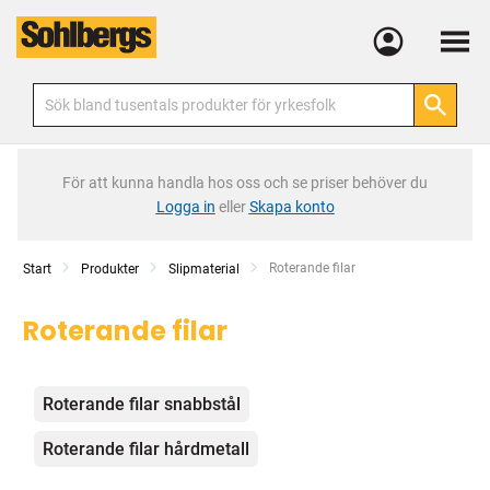
Meny
För att kunna handla hos oss och se priser behöver du
Logga in
eller
Skapa konto
Current:
Roterande filar
Start
Produkter
Slipmaterial
Roterande filar
Kategorier
Roterande filar snabbstål
Roterande filar hårdmetall