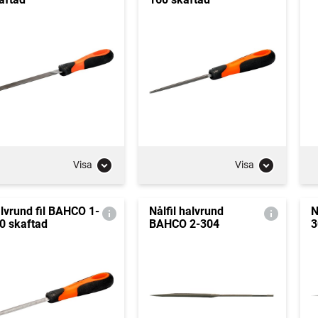
Visa
Visa
lvrund fil BAHCO 1-
Nålfil halvrund
N
0 skaftad
BAHCO 2-304
3