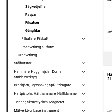
Sågkedjefilar
Raspar
Filsatser
Gängfilar
Filhållare, Filskaft
Raspverktyg surform
Gradverktyg
Stålborstar
Hammare, Huggmejslar, Dornar,
Ha
Smidesverktyg
21
Bräckjärn, Brytspakar, Spikutdragare
Häftpistoler, Häfthammare, Häftklammer
Tvingar, Skruvstycken, Magneter
Mätverktyg, Laserinstrument