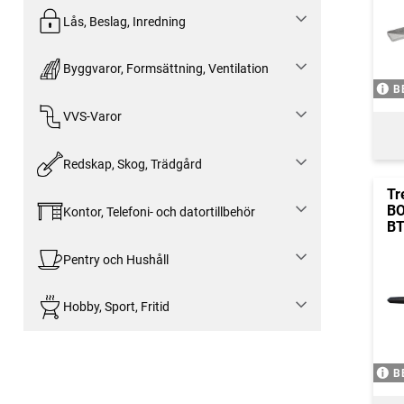
Lås, Beslag, Inredning
Byggvaror, Formsättning, Ventilation
B
VVS-Varor
Redskap, Skog, Trädgård
Tr
B
Kontor, Telefoni- och datortillbehör
BT
Pentry och Hushåll
Hobby, Sport, Fritid
B