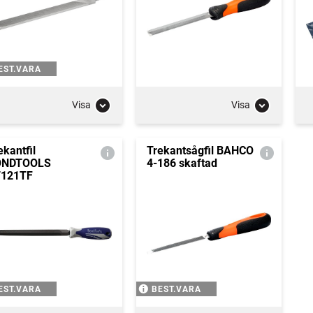
EST.VARA
Visa
Visa
ekantfil
Trekantsågfil BAHCO
ONDTOOLS
4-186 skaftad
121TF
EST.VARA
BEST.VARA