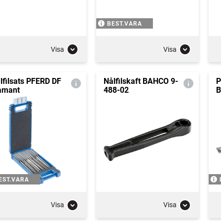
BEST.VARA
Visa
Visa
lfilsats PFERD DF
Nålfilskaft BAHCO 9-
P
amant
488-02
B
EST.VARA
Visa
Visa