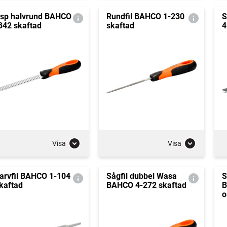
sp halvrund BAHCO
Rundfil BAHCO 1-230
S
342 skaftad
skaftad
4
Visa
Visa
arvfil BAHCO 1-104
Sågfil dubbel Wasa
S
kaftad
BAHCO 4-272 skaftad
B
o