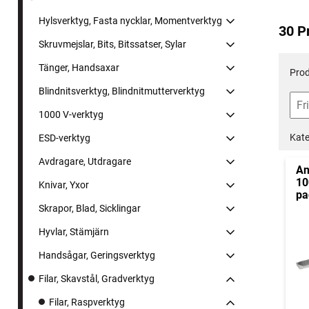
Hylsverktyg, Fasta nycklar, Momentverktyg
30 P
Skruvmejslar, Bits, Bitssatser, Sylar
Tänger, Handsaxar
Prod
Blindnitsverktyg, Blindnitmutterverktyg
1000 V-verktyg
Kate
ESD-verktyg
Avdragare, Utdragare
An
10
Knivar, Yxor
pa
Skrapor, Blad, Sicklingar
Hyvlar, Stämjärn
Handsågar, Geringsverktyg
Filar, Skavstål, Gradverktyg
Filar, Raspverktyg