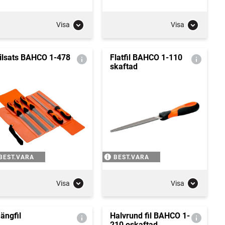
Visa
Visa
ilsats BAHCO 1-478
Flatfil BAHCO 1-110
skaftad
BEST.VARA
BEST.VARA
Visa
Visa
ängfil
Halvrund fil BAHCO 1-
210 oskaftad