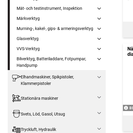
Mät- och testinstrument, Inspektion
Märkverktyg
Murning-, kakel-, gips- & armeringsverktyg
Glasverktyg
Nå
VVS-Verktyg
di
Bilverktyg, Batteriladdare, Fotpumpar,
Handpump
Elhandmaskiner, Spikpistoler,
Klammerpistoler
Stationära maskiner
B
Svets, Löd, Gasol, Utsug
Tryckluft, Hydraulik