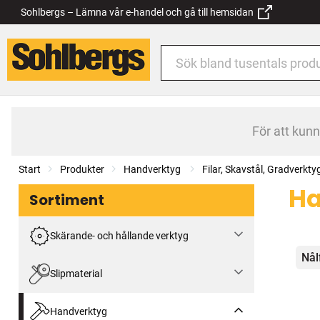
Sohlbergs – Lämna vår e-handel och gå till hemsidan
För att kun
Start
Produkter
Handverktyg
Filar, Skavstål, Gradverkty
Ha
Sortiment
Skärande- och hållande verktyg
Kat
Nålf
Slipmaterial
Handverktyg