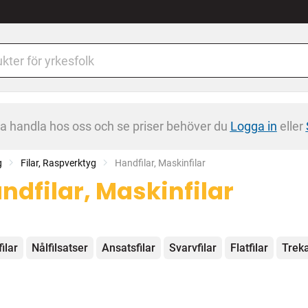
na handla hos oss och se priser behöver du
Logga in
eller
g
Filar, Raspverktyg
Current:
Handfilar, Maskinfilar
ndfilar, Maskinfilar
egorier
ilar
Nålfilsatser
Ansatsfilar
Svarvfilar
Flatfilar
Treka