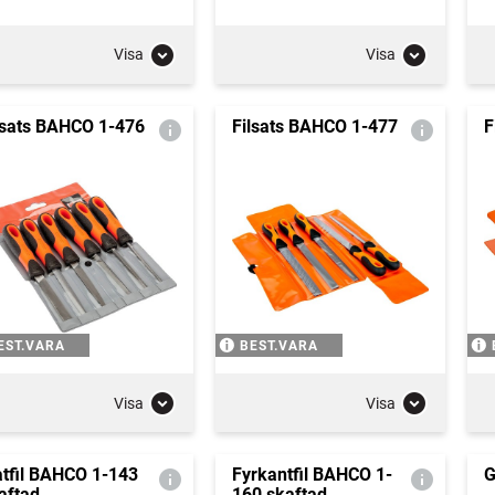
Visa
Visa
lsats BAHCO 1-476
Filsats BAHCO 1-477
F
EST.VARA
BEST.VARA
Visa
Visa
atfil BAHCO 1-143
Fyrkantfil BAHCO 1-
G
aftad
160 skaftad