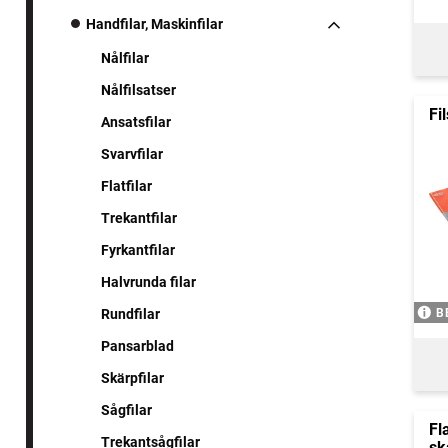
Handfilar, Maskinfilar
Nålfilar
Nålfilsatser
Fi
Ansatsfilar
Svarvfilar
Flatfilar
Trekantfilar
Fyrkantfilar
Halvrunda filar
B
Rundfilar
Pansarblad
Skärpfilar
Sågfilar
Fl
Trekantsågfilar
sk