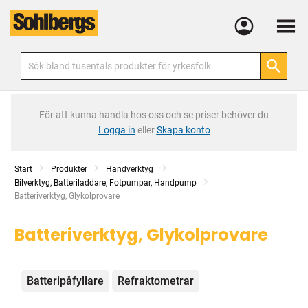
Meny
För att kunna handla hos oss och se priser behöver du
Logga in
eller
Skapa konto
Start
Produkter
Handverktyg
Bilverktyg, Batteriladdare, Fotpumpar, Handpump
Current:
Batteriverktyg, Glykolprovare
Batteriverktyg, Glykolprovare
Kategorier
Batteripåfyllare
Refraktometrar