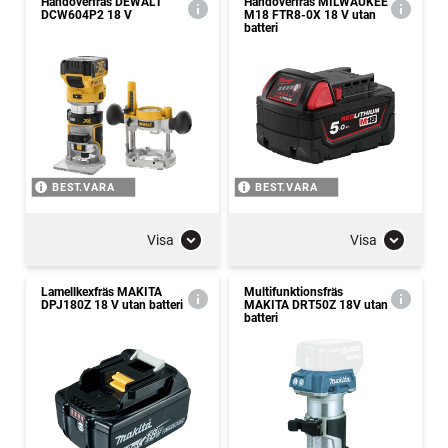
Handöverfräs DEWALT
Handöverfräs MILWAUKEE
DCW604P2 18 V
M18 FTR8-0X 18 V utan
batteri
BEST.VARA
BEST.VARA
Visa
Visa
Lamellkexfräs MAKITA
Multifunktionsfräs
DPJ180Z 18 V utan batteri
MAKITA DRT50Z 18V utan
batteri