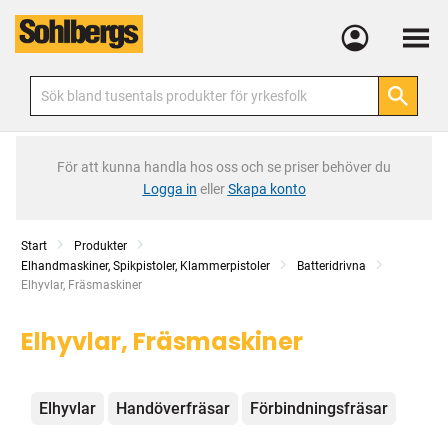
Meny
För att kunna handla hos oss och se priser behöver du
Logga in
eller
Skapa konto
Start
Produkter
Elhandmaskiner, Spikpistoler, Klammerpistoler
Batteridrivna
Current:
Elhyvlar, Fräsmaskiner
Elhyvlar, Fräsmaskiner
Kategorier
Elhyvlar
Handöverfräsar
Förbindningsfräsar