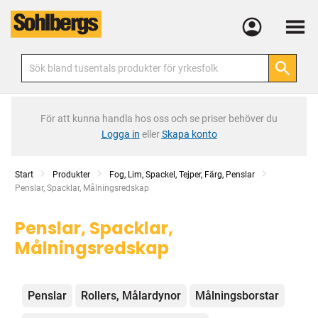
Meny
För att kunna handla hos oss och se priser behöver du
Logga in
eller
Skapa konto
Start
Produkter
Fog, Lim, Spackel, Tejper, Färg, Penslar
Current:
Penslar, Spacklar, Målningsredskap
Penslar, Spacklar,
Målningsredskap
Kategorier
Penslar
Rollers, Målardynor
Målningsborstar