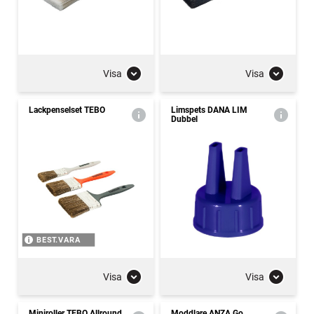
Visa
Visa
Lackpenselset TEBO
Limspets DANA LIM
Dubbel
BEST.VARA
Visa
Visa
Miniroller TEBO Allround
Moddlare ANZA Go