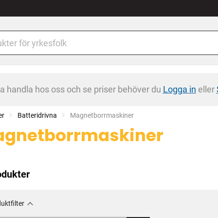
na handla hos oss och se priser behöver du
Logga in
eller
er
Batteridrivna
Current:
Magnetborrmaskiner
gnetborrmaskiner
odukter
uktfilter