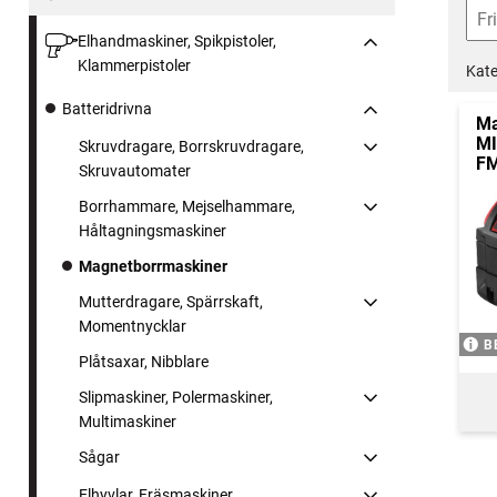
Elhandmaskiner, Spikpistoler,
Klammerpistoler
Kate
Batteridrivna
Ma
M
Skruvdragare, Borrskruvdragare,
FM
Skruvautomater
Borrhammare, Mejselhammare,
Håltagningsmaskiner
Magnetborrmaskiner
Mutterdragare, Spärrskaft,
Momentnycklar
B
Plåtsaxar, Nibblare
Slipmaskiner, Polermaskiner,
Multimaskiner
Sågar
Elhyvlar, Fräsmaskiner