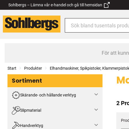
Sohlbergs – Lämna vår e-handel och gå till hemsidan
För att kun
Start
Produkter
Elhandmaskiner, Spikpistoler, Klammerpistol
Ma
Sortiment
Skärande- och hållande verktyg
2 Pr
Slipmaterial
Prod
Handverktyg