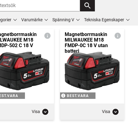
gorier
Varumärke
Spänning V
Tekniska Egenskaper
gnetborrmaskin
Magnetborrmaskin
ILWAUKEE M18
MILWAUKEE M18
DP-502 C 18 V
FMDP-0C 18 V utan
batteri
EST.VARA
BEST.VARA
Visa
Visa