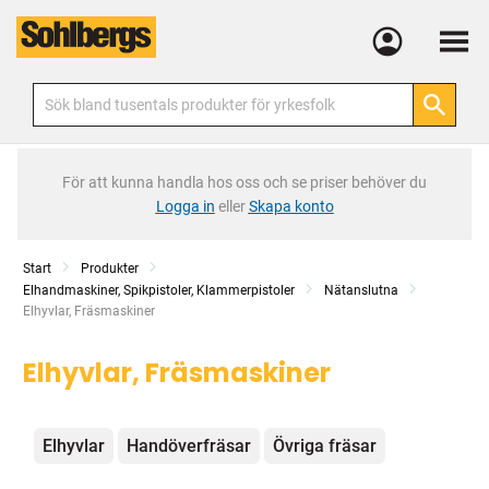
Meny
För att kunna handla hos oss och se priser behöver du
Logga in
eller
Skapa konto
Start
Produkter
Elhandmaskiner, Spikpistoler, Klammerpistoler
Nätanslutna
Current:
Elhyvlar, Fräsmaskiner
Elhyvlar, Fräsmaskiner
Kategorier
Elhyvlar
Handöverfräsar
Övriga fräsar