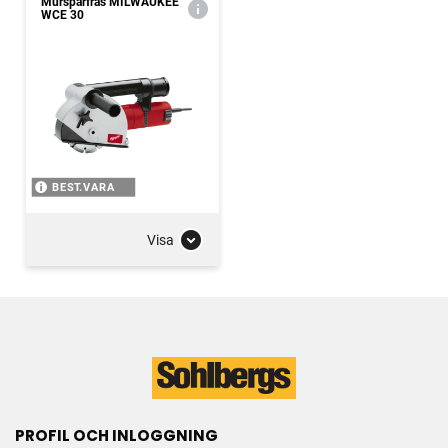
Murspårfräs MILWAUKEE
WCE 30
BEST.VARA
Visa
PROFIL OCH INLOGGNING