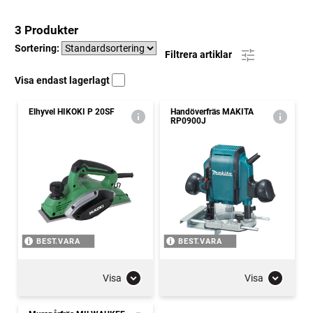
3 Produkter
Sortering:
Filtrera artiklar
Visa endast lagerlagt
Elhyvel HIKOKI P 20SF
Handöverfräs MAKITA
RP0900J
BEST.VARA
BEST.VARA
Visa
Visa