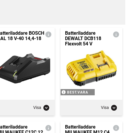
atteriladdare BOSCH
Batteriladdare
AL 18 V-40 14,4-18
DEWALT DCB118
Flexvolt 54 V
BEST.VARA
Visa
Visa
atteriladdare
Batteriladdare
ILWAUKEE C12C 12
MILWAUKEE M12 C4