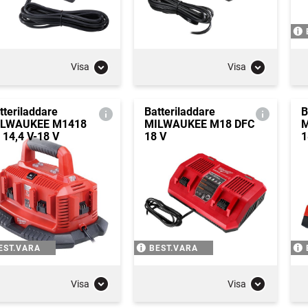
Visa
Visa
tteriladdare
Batteriladdare
B
ILWAUKEE M1418
MILWAUKEE M18 DFC
M
 14,4 V-18 V
18 V
1
EST.VARA
BEST.VARA
Visa
Visa