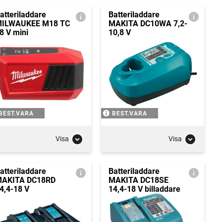
atteriladdare
Batteriladdare
ILWAUKEE M18 TC
MAKITA DC10WA 7,2-
8 V mini
10,8 V
BEST.VARA
BEST.VARA
Visa
Visa
atteriladdare
Batteriladdare
AKITA DC18RD
MAKITA DC18SE
4,4-18 V
14,4-18 V billaddare