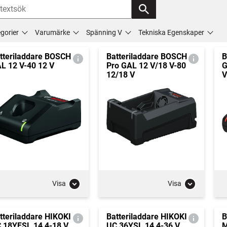
gorier
Varumärke
Spänning V
Tekniska Egenskaper
tteriladdare BOSCH
Batteriladdare BOSCH
B
L 12 V-40 12 V
Pro GAL 12 V/18 V-80
G
12/18 V
V
Visa
Visa
tteriladdare HIKOKI
Batteriladdare HIKOKI
B
 18YFSL 14,4-18 V
UC 36YSL 14,4-36 V
M