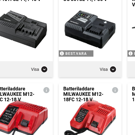
V
BEST.VARA
Visa
Visa
tteriladdare
Batteriladdare
B
LWAUKEE M12-
MILWAUKEE M12-
M
C 12-18 V
18FC 12-18 V
1