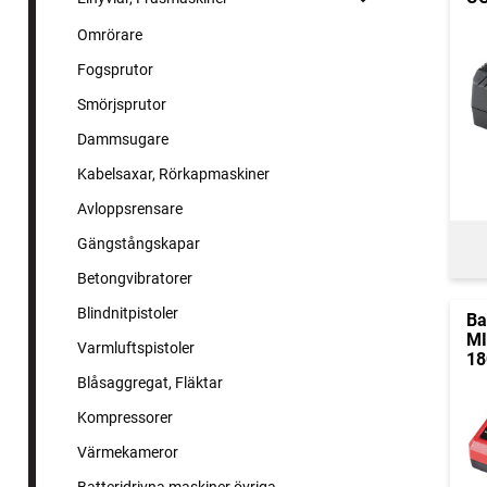
Omrörare
Fogsprutor
Smörjsprutor
Dammsugare
Kabelsaxar, Rörkapmaskiner
Avloppsrensare
Gängstångskapar
Betongvibratorer
Blindnitpistoler
Ba
MI
Varmluftspistoler
18
Blåsaggregat, Fläktar
Kompressorer
Värmekameror