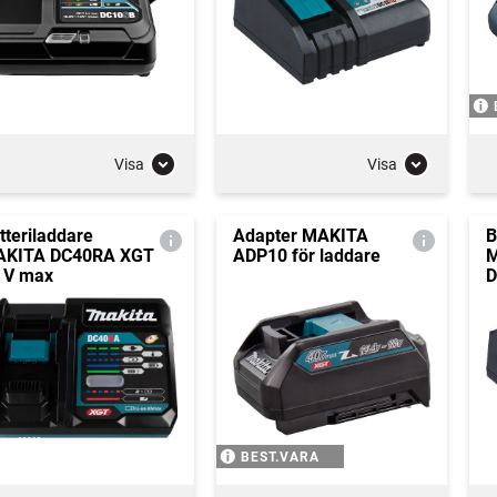
Visa
Visa
tteriladdare
Adapter MAKITA
B
KITA DC40RA XGT
ADP10 för laddare
M
 V max
D
BEST.VARA