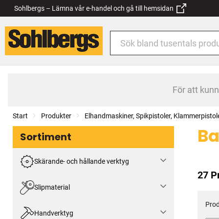
Sohlbergs – Lämna vår e-handel och gå till hemsidan
För att kun
Start
Produkter
Elhandmaskiner, Spikpistoler, Klammerpistol
Ba
Sortiment
Skärande- och hållande verktyg
27 P
Slipmaterial
Prod
Handverktyg