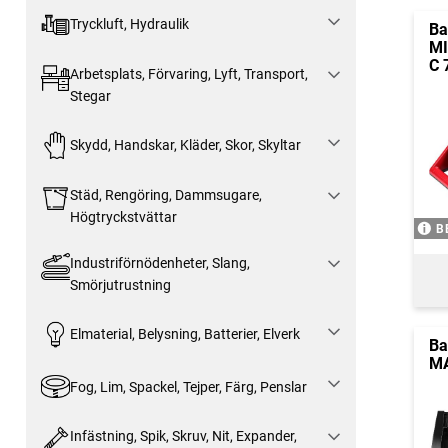
Tryckluft, Hydraulik
Ba
MI
C 
Arbetsplats, Förvaring, Lyft, Transport,
Stegar
Skydd, Handskar, Kläder, Skor, Skyltar
Städ, Rengöring, Dammsugare,
Högtryckstvättar
B
Industriförnödenheter, Slang,
Smörjutrustning
Elmaterial, Belysning, Batterier, Elverk
Ba
MA
Fog, Lim, Spackel, Tejper, Färg, Penslar
Infästning, Spik, Skruv, Nit, Expander,