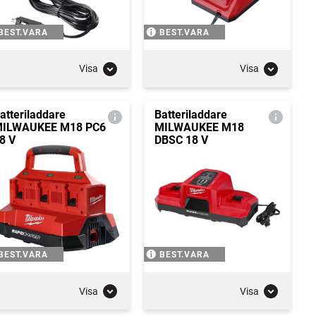
BEST.VARA
BEST.VARA
Visa
Visa
atteriladdare
Batteriladdare
ILWAUKEE M18 PC6
MILWAUKEE M18
8 V
DBSC 18 V
BEST.VARA
BEST.VARA
Visa
Visa