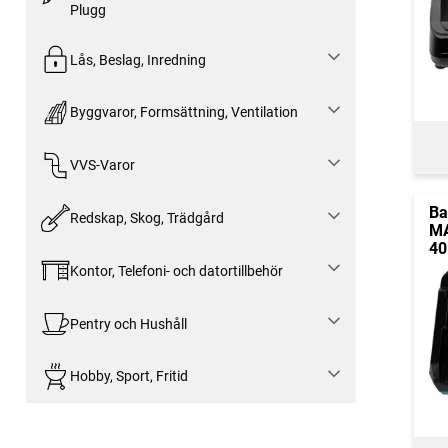
Plugg
Lås, Beslag, Inredning
Byggvaror, Formsättning, Ventilation
VVS-Varor
Ba
Redskap, Skog, Trädgård
MA
40
Kontor, Telefoni- och datortillbehör
Pentry och Hushåll
Hobby, Sport, Fritid