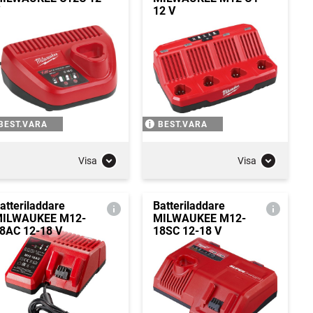
12 V
BEST.VARA
BEST.VARA
Visa
Visa
atteriladdare
Batteriladdare
ILWAUKEE M12-
MILWAUKEE M12-
8AC 12-18 V
18SC 12-18 V