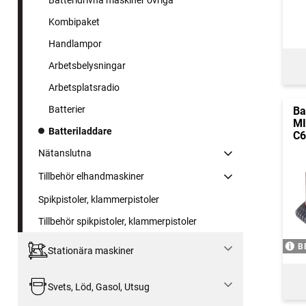
Batteridrivna maskiner övriga
Kombipaket
Handlampor
Arbetsbelysningar
Arbetsplatsradio
Batterier
Ba
M
Batteriladdare
C6
Nätanslutna
Tillbehör elhandmaskiner
Spikpistoler, klammerpistoler
Tillbehör spikpistoler, klammerpistoler
B
Stationära maskiner
Svets, Löd, Gasol, Utsug