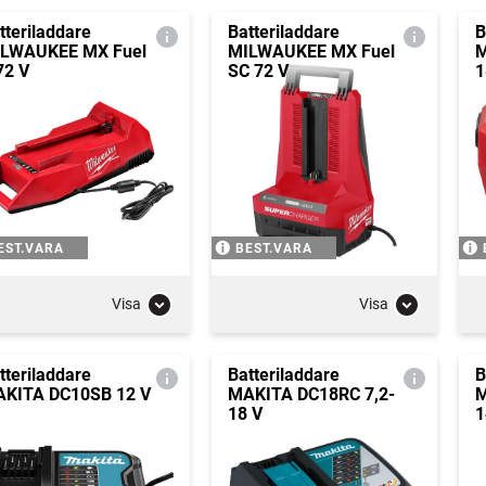
tteriladdare
Batteriladdare
B
LWAUKEE MX Fuel
MILWAUKEE MX Fuel
M
72 V
SC 72 V
1
EST.VARA
BEST.VARA
Visa
Visa
tteriladdare
Batteriladdare
B
KITA DC10SB 12 V
MAKITA DC18RC 7,2-
M
18 V
1