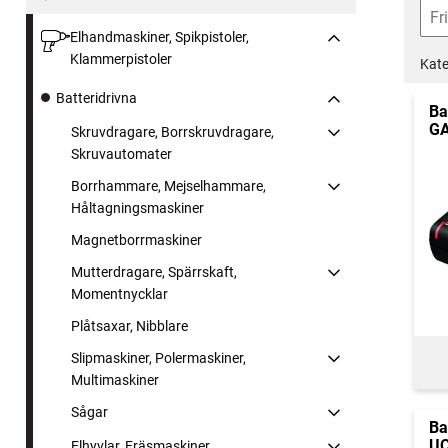
Elhandmaskiner, Spikpistoler,
Klammerpistoler
Kate
Batteridrivna
Ba
GA
Skruvdragare, Borrskruvdragare,
Skruvautomater
Borrhammare, Mejselhammare,
Håltagningsmaskiner
Magnetborrmaskiner
Mutterdragare, Spärrskaft,
Momentnycklar
Plåtsaxar, Nibblare
Slipmaskiner, Polermaskiner,
Multimaskiner
Sågar
Ba
UC
Elhyvlar, Fräsmaskiner