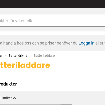
na handla hos oss och se priser behöver du
Logga in
eller
er
Batteridrivna
Current:
Batteriladdare
tteriladdare
rodukter
uktfilter