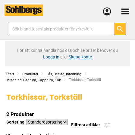
Meny
För att kunna handla hos oss och se priser behöver du
Logga in
eller
Skapa konto
Start
Produkter
Lås, Beslag, Inredning
Current:
Torkhissar, Torkställ
Inredning, Badrum, Kapprum, Kök
Torkhissar, Torkställ
2 Produkter
Sortering:
Filtrera artiklar