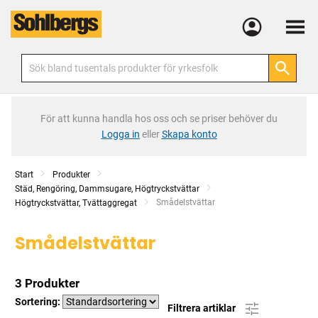
Meny
För att kunna handla hos oss och se priser behöver du
Logga in
eller
Skapa konto
Start
Produkter
Städ, Rengöring, Dammsugare, Högtryckstvättar
Current:
Smådelstvättar
Högtryckstvättar, Tvättaggregat
Smådelstvättar
3 Produkter
Sortering:
Filtrera artiklar