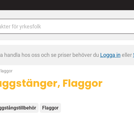
na handla hos oss och se priser behöver du
Logga in
eller
Flaggor
aggstänger, Flaggor
egorier
ggstångstillbehör
Flaggor