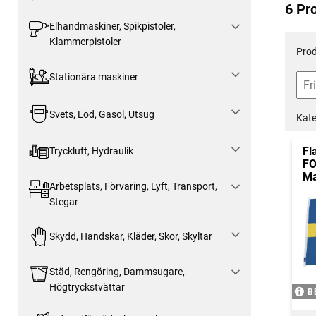
6 Pr
Elhandmaskiner, Spikpistoler,
Klammerpistoler
Prod
Stationära maskiner
Svets, Löd, Gasol, Utsug
Kate
Fl
Tryckluft, Hydraulik
F
Ma
Arbetsplats, Förvaring, Lyft, Transport,
Stegar
Skydd, Handskar, Kläder, Skor, Skyltar
Städ, Rengöring, Dammsugare,
Högtryckstvättar
B