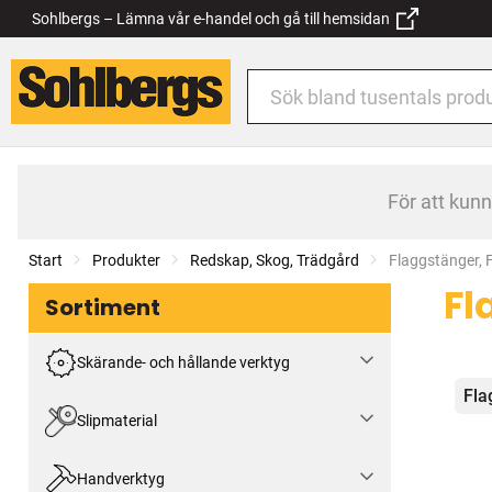
Sohlbergs – Lämna vår e-handel och gå till hemsidan
För att kun
Start
Produkter
Redskap, Skog, Trädgård
Current:
Flaggstänger, 
Fl
Sortiment
Skärande- och hållande verktyg
Kat
Fla
Slipmaterial
Handverktyg