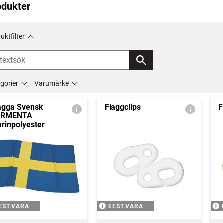
odukter
uktfilter
gorier
Varumärke
agga Svensk
Flaggclips
F
ORMENTA
rinpolyester
EST.VARA
BEST.VARA