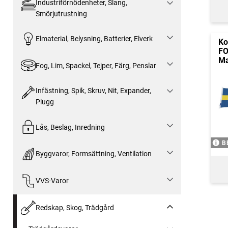
Industriförnödenheter, Slang,
Smörjutrustning
Elmaterial, Belysning, Batterier, Elverk
Ko
F
Ma
Fog, Lim, Spackel, Tejper, Färg, Penslar
Infästning, Spik, Skruv, Nit, Expander,
Plugg
Lås, Beslag, Inredning
B
Byggvaror, Formsättning, Ventilation
VVS-Varor
Redskap, Skog, Trädgård