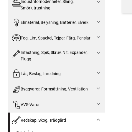
Industriförnödenheter, Slang,
Smörjutrustning
Elmaterial, Belysning, Batterier, Elverk
Fog, Lim, Spackel, Tejper, Färg, Penslar
Infästning, Spik, Skruv, Nit, Expander,
Plugg
Lås, Beslag, Inredning
Byggvaror, Formsättning, Ventilation
VVS-Varor
Redskap, Skog, Trädgård