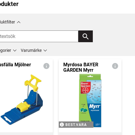
odukter
uktfilter
gorier
Varumärke
sfälla Mjölner
Myrdosa BAYER
GARDEN Myrr
BEST.VARA