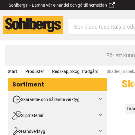
Sohlbergs – Lämna vår e-handel och gå till hemsidan
För att kun
Start
Produkter
Redskap, Skog, Trädgård
Current:
Skadedjursbe
Sk
Sortiment
Skärande- och hållande verktyg
Kat
Ins
Slipmaterial
Handverktyg