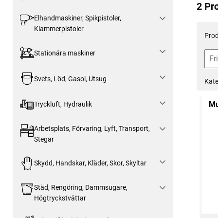
2 Pr
Elhandmaskiner, Spikpistoler,
Klammerpistoler
Prod
Stationära maskiner
Svets, Löd, Gasol, Utsug
Kate
Mu
Tryckluft, Hydraulik
Arbetsplats, Förvaring, Lyft, Transport,
Stegar
Skydd, Handskar, Kläder, Skor, Skyltar
Städ, Rengöring, Dammsugare,
Högtryckstvättar