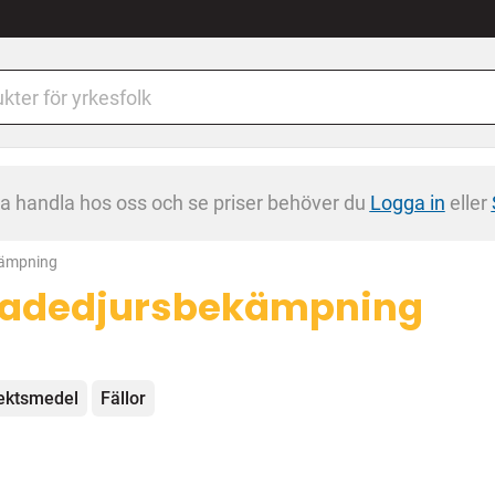
na handla hos oss och se priser behöver du
Logga in
eller
kämpning
adedjursbekämpning
egorier
ektsmedel
Fällor