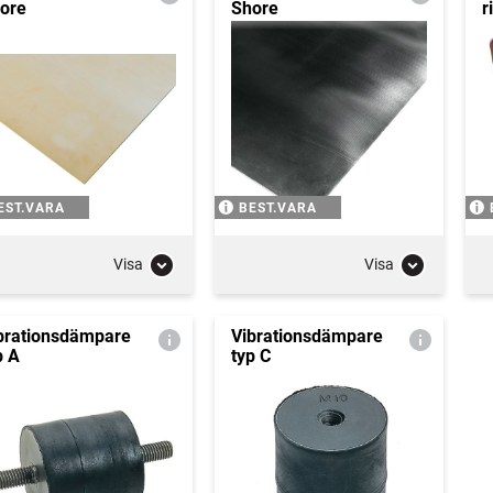
ore
Shore
r
EST.VARA
BEST.VARA
Visa
Visa
brationsdämpare
Vibrationsdämpare
p A
typ C