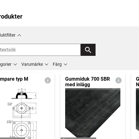
rodukter
uktfilter
gorier
Varumärke
Färg
mpare typ M
Gummiduk 700 SBR
G
med inlägg
N