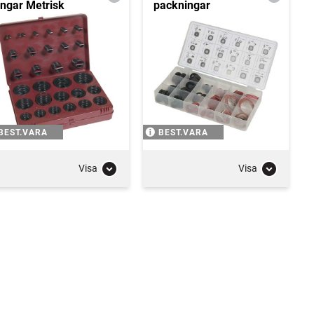
ingar Metrisk
packningar
BEST.VARA
BEST.VARA
Visa
Visa