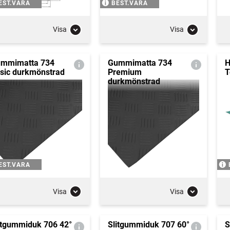
EST.VARA
BEST.VARA
Visa
Visa
mmimatta 734
Gummimatta 734
H
sic durkmönstrad
Premium
T
durkmönstrad
EST.VARA
Visa
Visa
itgummiduk 706 42°
Slitgummiduk 707 60°
S