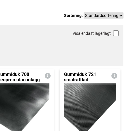
Sortering:
Visa endast lagerlagt
ummiduk 708
Gummiduk 721
eopren utan inlägg
smalräfflad