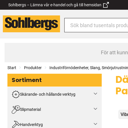
Sohlbergs – Lämna vår e-handel och gå till hemsidan
För att kun
Start
Produkter
Industriförnödenheter, Slang, Smörjutrustni
Dä
Sortiment
Pa
Skärande- och hållande verktyg
Slipmaterial
Kat
Vib
Handverktyg