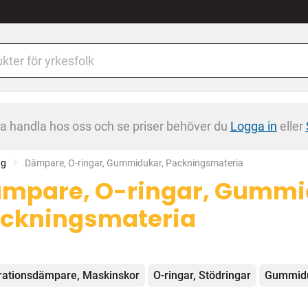
na handla hos oss och se priser behöver du
Logga in
eller
ng
Current:
Dämpare, O-ringar, Gummidukar, Packningsmateria
mpare, O-ringar, Gummi
ckningsmateria
egorier
rationsdämpare, Maskinskor
O-ringar, Stödringar
Gummidu