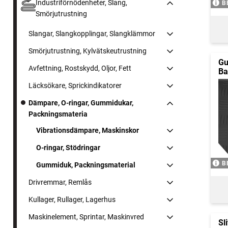
Industriförnödenheter, Slang,
B
Smörjutrustning
Slangar, Slangkopplingar, Slangklämmor
Smörjutrustning, Kylvätskeutrustning
Gu
Avfettning, Rostskydd, Oljor, Fett
Ba
Läcksökare, Sprickindikatorer
Dämpare, O-ringar, Gummidukar,
Packningsmateria
Vibrationsdämpare, Maskinskor
O-ringar, Stödringar
B
Gummiduk, Packningsmaterial
Drivremmar, Remlås
Kullager, Rullager, Lagerhus
Maskinelement, Sprintar, Maskinvred
Sl