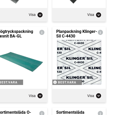
Visa
Visa
ögtryckspackning
Planpackning Klinger-
esnit BA-GL
Sil C-4430
BEST.VARA
BEST.VARA
Visa
Visa
ortimentslåda O-
Sortimentslåda