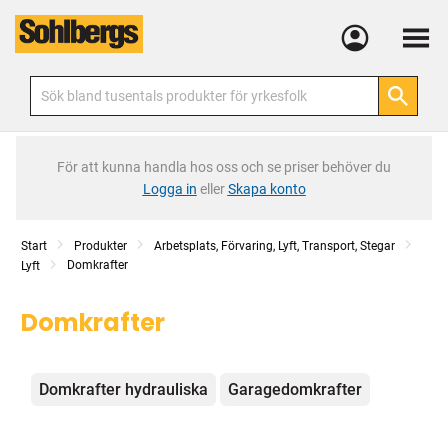
Meny
För att kunna handla hos oss och se priser behöver du
Logga in
eller
Skapa konto
Start
Produkter
Arbetsplats, Förvaring, Lyft, Transport, Stegar
Domkrafter
Lyft
Domkrafter
Kategorier
Domkrafter hydrauliska
Garagedomkrafter