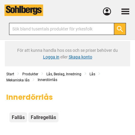
Meny
För att kunna handla hos oss och se priser behöver du
Logga in
eller
Skapa konto
Start
Produkter
Lås, Beslag, Inredning
Lås
Innerdörrlås
Mekaniska lås
Innerdörrlås
Kategorier
Fallås
Fallregellås