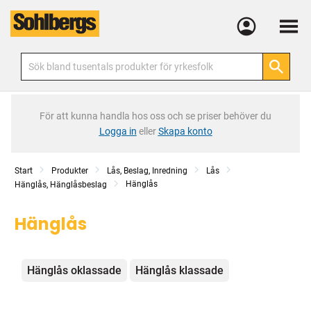
Meny
För att kunna handla hos oss och se priser behöver du
Logga in
eller
Skapa konto
Start
Produkter
Lås, Beslag, Inredning
Lås
Hänglås
Hänglås, Hänglåsbeslag
Hänglås
Kategorier
Hänglås oklassade
Hänglås klassade