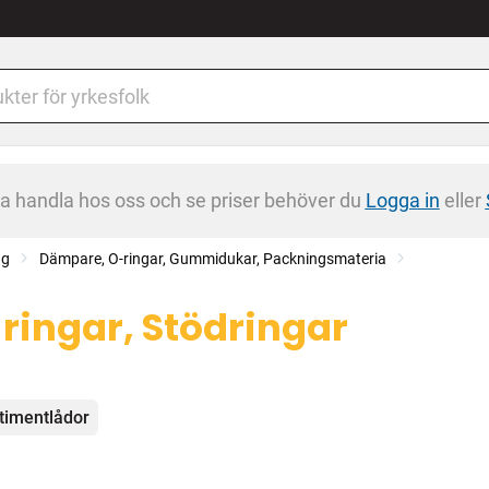
na handla hos oss och se priser behöver du
Logga in
eller
ng
Dämpare, O-ringar, Gummidukar, Packningsmateria
ringar, Stödringar
egorier
timentlådor