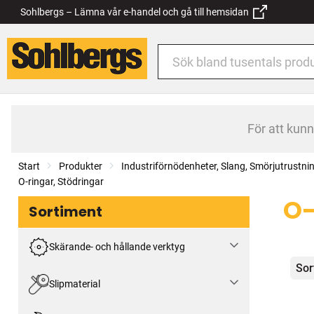
Sohlbergs – Lämna vår e-handel och gå till hemsidan
För att kun
Start
Produkter
Industriförnödenheter, Slang, Smörjutrustni
O-ringar, Stödringar
O-
Sortiment
Skärande- och hållande verktyg
Kat
Sor
Slipmaterial