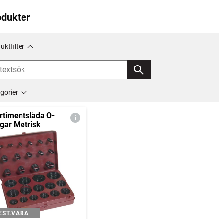
odukter
uktfilter
gorier
rtimentslåda O-
ngar Metrisk
EST.VARA