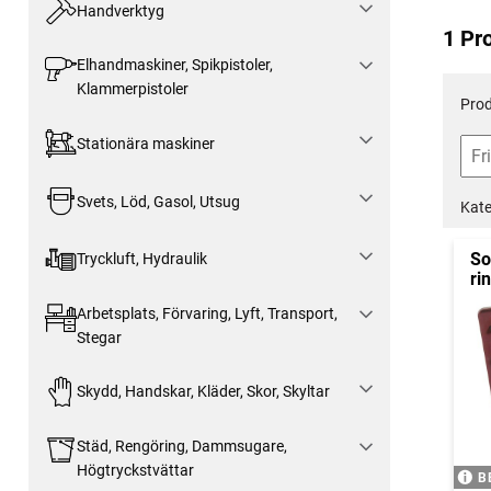
Handverktyg
1 Pr
Elhandmaskiner, Spikpistoler,
Klammerpistoler
Prod
Stationära maskiner
Svets, Löd, Gasol, Utsug
Kate
So
Tryckluft, Hydraulik
ri
Arbetsplats, Förvaring, Lyft, Transport,
Stegar
Skydd, Handskar, Kläder, Skor, Skyltar
Städ, Rengöring, Dammsugare,
Högtryckstvättar
B