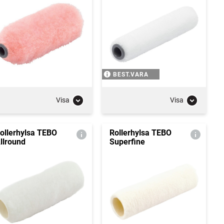
BEST.VARA
Visa
Visa
ollerhylsa TEBO
Rollerhylsa TEBO
llround
Superfine