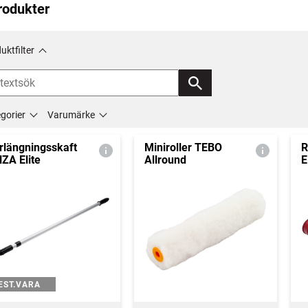
rodukter
uktfilter
gorier
Varumärke
rlängningsskaft
Miniroller TEBO
R
ZA Elite
Allround
E
EST.VARA