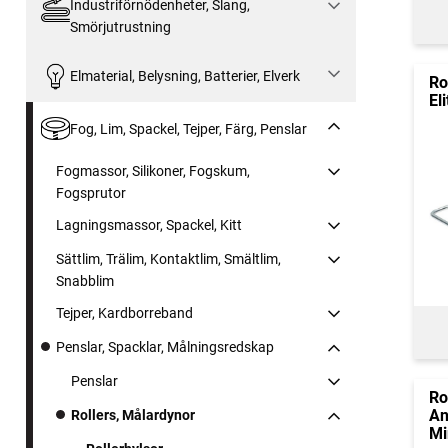
Industriförnödenheter, Slang,
Smörjutrustning
Elmaterial, Belysning, Batterier, Elverk
Ro
El
Fog, Lim, Spackel, Tejper, Färg, Penslar
Fogmassor, Silikoner, Fogskum,
Fogsprutor
Lagningsmassor, Spackel, Kitt
Sättlim, Trälim, Kontaktlim, Smältlim,
Snabblim
Tejper, Kardborreband
Penslar, Spacklar, Målningsredskap
Penslar
Ro
An
Rollers, Målardynor
Mi