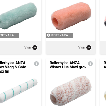
EST.VARA
BEST.VARA
Visa
Visa
llerhylsa ANZA
Rollerhylsa ANZA
R
tex Vägg & Golv
Wistex Hus Maxi grov
A
xi fin