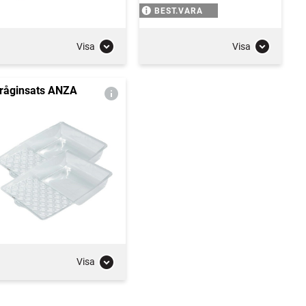
BEST.VARA
Visa
Visa
råginsats ANZA
Visa