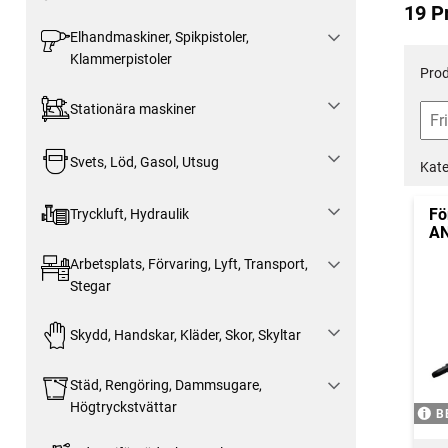
19 P
Elhandmaskiner, Spikpistoler,
Klammerpistoler
Prod
Stationära maskiner
Svets, Löd, Gasol, Utsug
Kate
Fö
Tryckluft, Hydraulik
AN
Arbetsplats, Förvaring, Lyft, Transport,
Stegar
Skydd, Handskar, Kläder, Skor, Skyltar
Städ, Rengöring, Dammsugare,
Högtryckstvättar
B