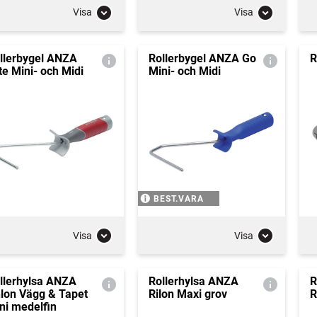
Visa
Visa
llerbygel ANZA
Rollerbygel ANZA Go
R
ite Mini- och Midi
Mini- och Midi
BEST.VARA
Visa
Visa
llerhylsa ANZA
Rollerhylsa ANZA
R
lon Vägg & Tapet
Rilon Maxi grov
R
ni medelfin