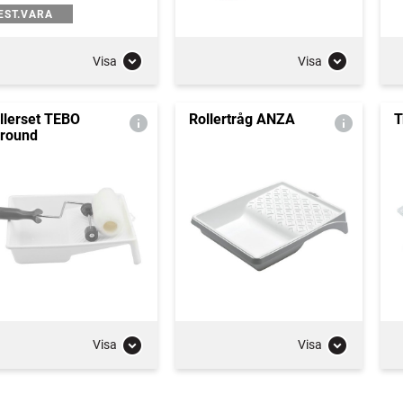
EST.VARA
Visa
Visa
llerset TEBO
Rollertråg ANZA
T
lround
Visa
Visa