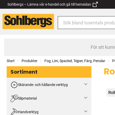
Sohlbergs – Lämna vår e-handel och gå till hemsidan
För att kun
Start
Produkter
Fog, Lim, Spackel, Tejper, Färg, Penslar
P
Ro
Sortiment
Skärande- och hållande verktyg
Kat
Rol
Slipmaterial
Handverktyg