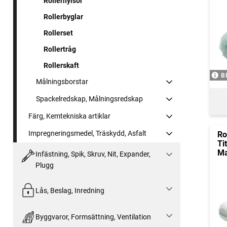
Rollerhylsor
Rollerbyglar
Rollerset
Rollertråg
Rollerskaft
B
Målningsborstar
Spackelredskap, Målningsredskap
Färg, Kemtekniska artiklar
Impregneringsmedel, Träskydd, Asfalt
Ro
Ti
Ma
Infästning, Spik, Skruv, Nit, Expander,
Plugg
Lås, Beslag, Inredning
Byggvaror, Formsättning, Ventilation