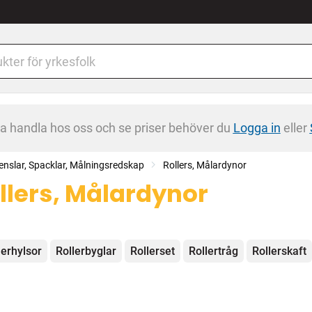
na handla hos oss och se priser behöver du
Logga in
eller
enslar, Spacklar, Målningsredskap
Rollers, Målardynor
llers, Målardynor
egorier
lerhylsor
Rollerbyglar
Rollerset
Rollertråg
Rollerskaft