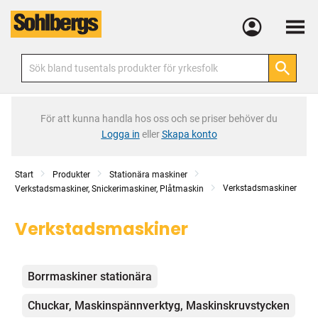
Meny
För att kunna handla hos oss och se priser behöver du
Logga in
eller
Skapa konto
Start
Produkter
Stationära maskiner
Verkstadsmaskiner
Verkstadsmaskiner, Snickerimaskiner, Plåtmaskin
Verkstadsmaskiner
Kategorier
Borrmaskiner stationära
Chuckar, Maskinspännverktyg, Maskinskruvstycken