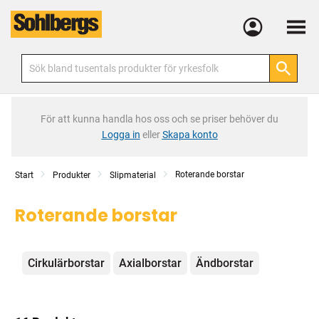
Meny
För att kunna handla hos oss och se priser behöver du
Logga in
eller
Skapa konto
Roterande borstar
Start
Produkter
Slipmaterial
Roterande borstar
Kategorier
Cirkulärborstar
Axialborstar
Ändborstar