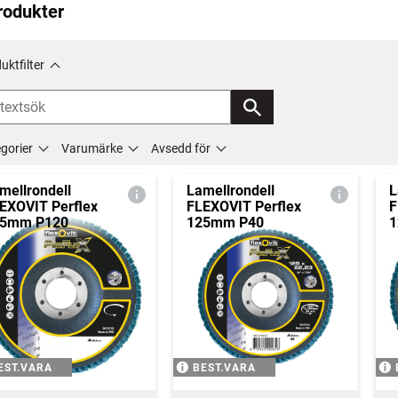
rodukter
uktfilter
gorier
Varumärke
Avsedd för
mellrondell
Lamellrondell
L
EXOVIT Perflex
FLEXOVIT Perflex
F
25mm P120
125mm P40
1
EST.VARA
BEST.VARA