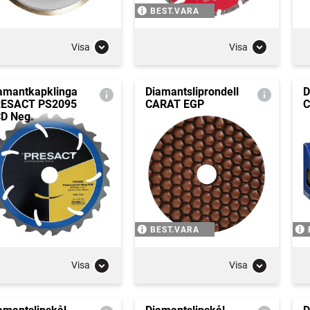
BEST.VARA
Visa
Visa
amantkapklinga
Diamantsliprondell
D
ESACT PS2095
CARAT EGP
C
D Neg.
BEST.VARA
Visa
Visa