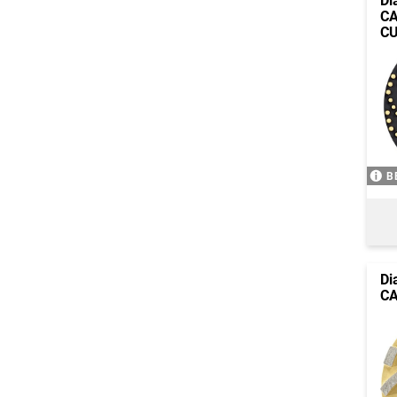
Di
CA
C
B
Di
CA