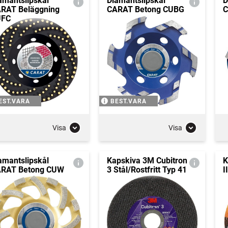
amantslipskål
Diamantslipskål
D
RAT Beläggning
CARAT Betong CUBG
C
UFC
EST.VARA
BEST.VARA
Visa
Visa
amantslipskål
Kapskiva 3M Cubitron
K
RAT Betong CUW
3 Stål/Rostfritt Typ 41
I