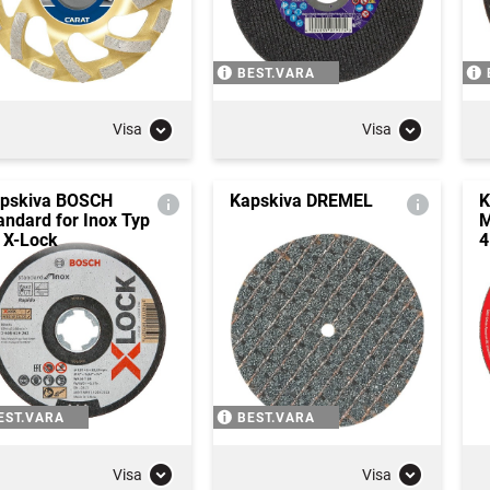
BEST.VARA
Visa
Visa
pskiva BOSCH
Kapskiva DREMEL
K
andard for Inox Typ
M
 X-Lock
4
EST.VARA
BEST.VARA
Visa
Visa