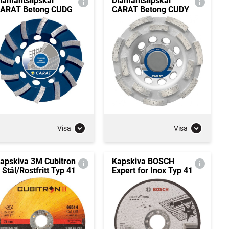
iamantslipskål
Diamantslipskål
ARAT Betong CUDG
CARAT Betong CUDY
Visa
Visa
apskiva 3M Cubitron
Kapskiva BOSCH
I Stål/Rostfritt Typ 41
Expert for Inox Typ 41