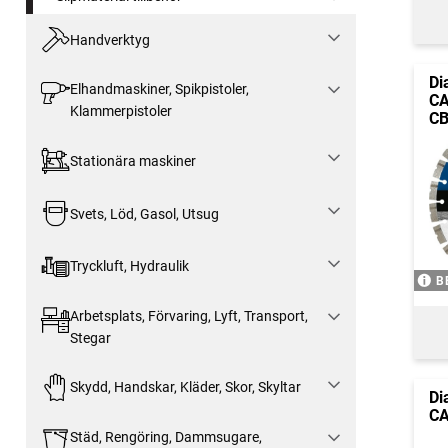
Handverktyg
Di
Elhandmaskiner, Spikpistoler,
CA
Klammerpistoler
C
Stationära maskiner
Svets, Löd, Gasol, Utsug
Tryckluft, Hydraulik
B
Arbetsplats, Förvaring, Lyft, Transport,
Stegar
Skydd, Handskar, Kläder, Skor, Skyltar
Di
CA
Städ, Rengöring, Dammsugare,