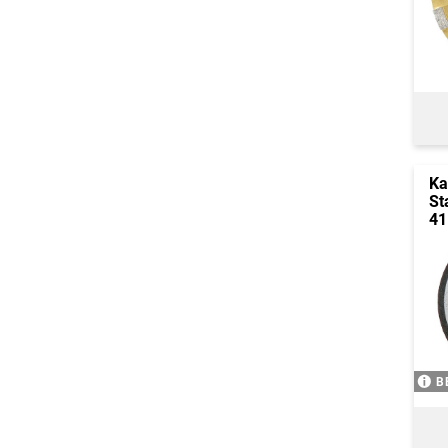
Ka
St
41
B