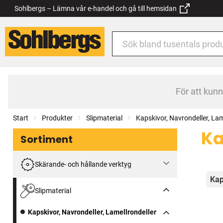
Sohlbergs – Lämna vår e-handel och gå till hemsidan
För att kun
Start
Produkter
Slipmaterial
Kapskivor, Navrondeller, Lam
Ka
Sortiment
Skärande- och hållande verktyg
Kat
Kap
Slipmaterial
Kapskivor, Navrondeller, Lamellrondeller