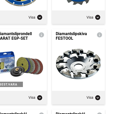
Visa
Visa
iamantsliprondell
Diamantslipskiva
ARAT EGP-SET
FESTOOL
BEST.VARA
Visa
Visa