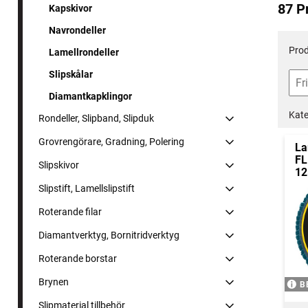
87 P
Kapskivor
Navrondeller
Prod
Lamellrondeller
Slipskålar
Diamantkapklingor
Kate
Rondeller, Slipband, Slipduk
Grovrengörare, Gradning, Polering
La
FL
Slipskivor
1
Slipstift, Lamellslipstift
Roterande filar
Diamantverktyg, Bornitridverktyg
Roterande borstar
Brynen
B
Slipmaterial tillbehör