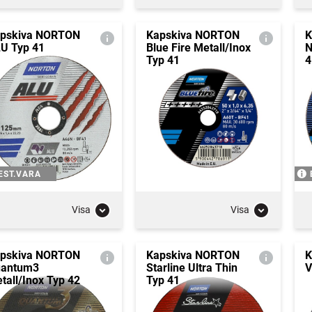
pskiva NORTON
Kapskiva NORTON
K
U Typ 41
Blue Fire Metall/Inox
N
Typ 41
4
EST.VARA
Visa
Visa
pskiva NORTON
Kapskiva NORTON
K
antum3
Starline Ultra Thin
V
tall/Inox Typ 42
Typ 41