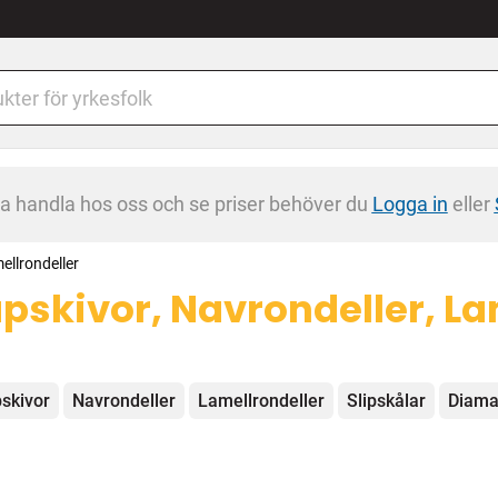
na handla hos oss och se priser behöver du
Logga in
eller
ellrondeller
pskivor, Navrondeller, La
egorier
skivor
Navrondeller
Lamellrondeller
Slipskålar
Diama