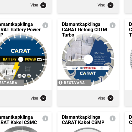
Visa
Visa
amantkapklinga
Diamantkapklinga
D
RAT Battery Power
CARAT Betong CDTM
C
BP
Turbo
T
EST.VARA
BEST.VARA
Visa
Visa
amantkapklinga
Diamantkapklinga
D
RAT Kakel CSMC
CARAT Kakel CSMP
C