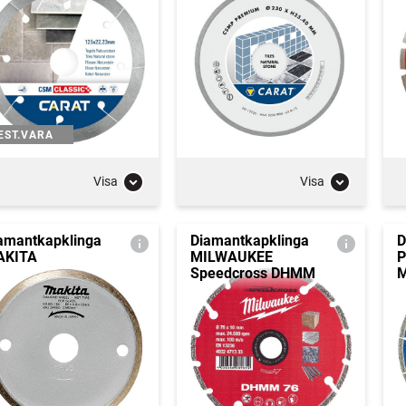
EST.VARA
Visa
Visa
amantkapklinga
Diamantkapklinga
D
AKITA
MILWAUKEE
P
Speedcross DHMM
M