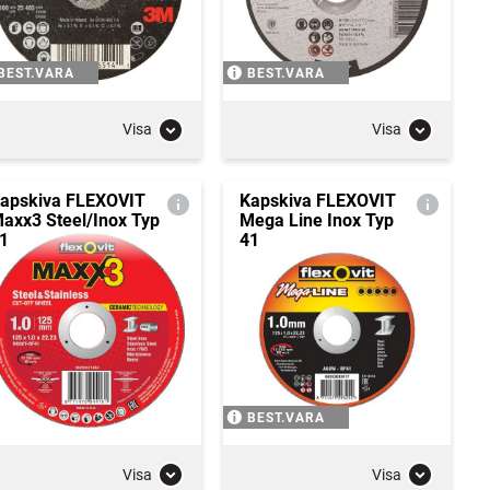
BEST.VARA
BEST.VARA
Visa
Visa
apskiva FLEXOVIT
Kapskiva FLEXOVIT
axx3 Steel/Inox Typ
Mega Line Inox Typ
1
41
BEST.VARA
Visa
Visa