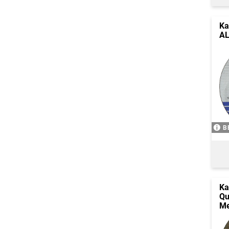
Ka
AL
B
Ka
Qu
Me