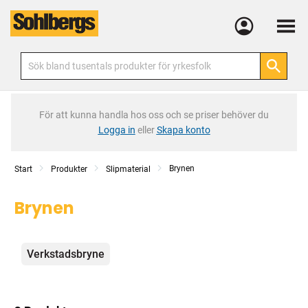
Meny
För att kunna handla hos oss och se priser behöver du
Logga in
eller
Skapa konto
Brynen
Start
Produkter
Slipmaterial
Brynen
Kategorier
Verkstadsbryne