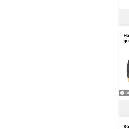
Ha
gu
B
Ko