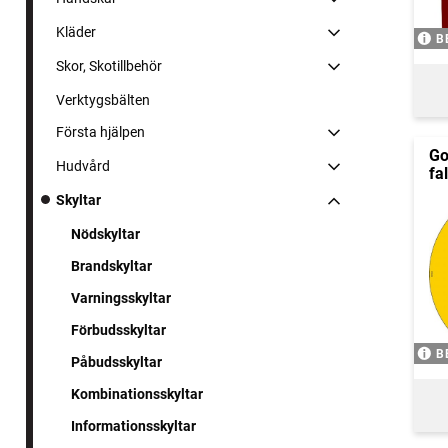
Kläder
B
Skor, Skotillbehör
Verktygsbälten
Första hjälpen
Go
Hudvård
fal
Skyltar
Nödskyltar
Brandskyltar
Varningsskyltar
Förbudsskyltar
B
Påbudsskyltar
Kombinationsskyltar
Informationsskyltar