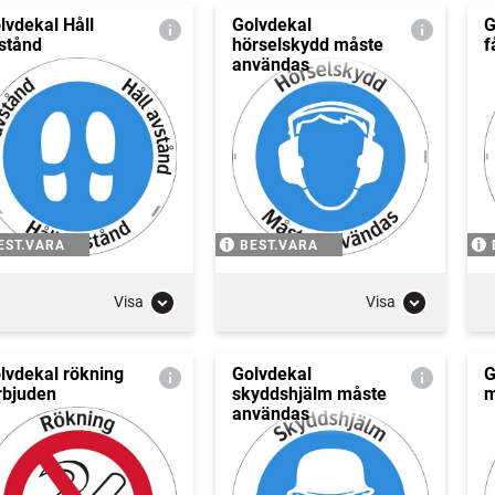
lvdekal Håll
Golvdekal
G
stånd
hörselskydd måste
f
användas
EST.VARA
BEST.VARA
Visa
Visa
lvdekal rökning
Golvdekal
G
rbjuden
skyddshjälm måste
m
användas