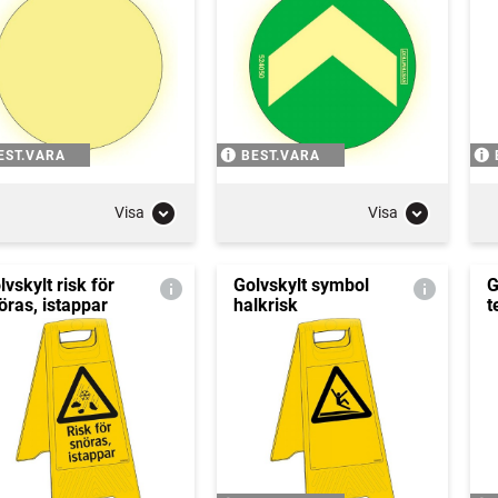
EST.VARA
BEST.VARA
Visa
Visa
lvskylt risk för
Golvskylt symbol
G
öras, istappar
halkrisk
t