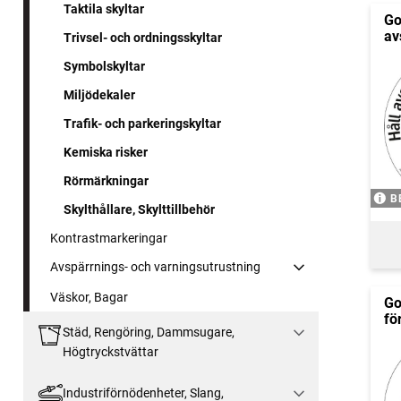
Taktila skyltar
Go
av
Trivsel- och ordningsskyltar
Symbolskyltar
Miljödekaler
Trafik- och parkeringskyltar
Kemiska risker
Rörmärkningar
B
Skylthållare, Skylttillbehör
Kontrastmarkeringar
Avspärrnings- och varningsutrustning
Väskor, Bagar
Go
fö
Städ, Rengöring, Dammsugare,
Högtryckstvättar
Industriförnödenheter, Slang,