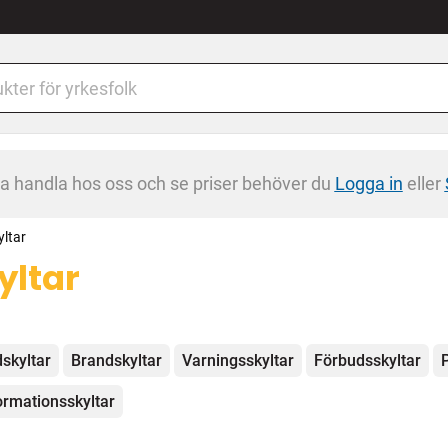
na handla hos oss och se priser behöver du
Logga in
eller
yltar
yltar
egorier
skyltar
Brandskyltar
Varningsskyltar
Förbudsskyltar
ormationsskyltar