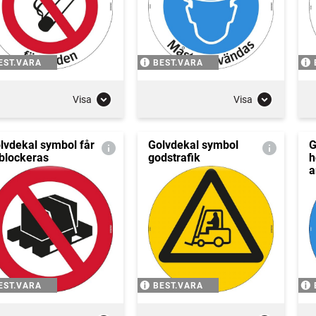
EST.VARA
BEST.VARA
Visa
Visa
lvdekal symbol får
Golvdekal symbol
G
 blockeras
godstrafik
h
a
EST.VARA
BEST.VARA