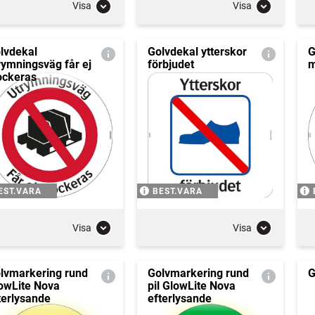
Visa
Visa
lvdekal
Golvdekal ytterskor
G
rymningsväg får ej
förbjudet
m
ockeras
EST.VARA
BEST.VARA
Visa
Visa
lvmarkering rund
Golvmarkering rund
G
owLite Nova
pil GlowLite Nova
terlysande
efterlysande