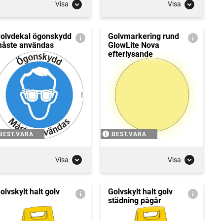
Visa
Visa
olvdekal ögonskydd
Golvmarkering rund
åste användas
GlowLite Nova
efterlysande
BEST.VARA
BEST.VARA
Visa
Visa
olvskylt halt golv
Golvskylt halt golv
städning pågår