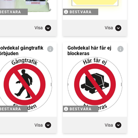
BEST.VARA
BEST.VARA
Visa
Visa
olvdekal gångtrafik
Golvdekal här får ej
örbjuden
blockeras
BEST.VARA
BEST.VARA
Visa
Visa