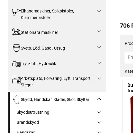
Elhandmaskiner, Spikpistoler,
Klammerpistoler
706 
Stationära maskiner
Prod
Svets, Löd, Gasol, Utsug
Tryckluft, Hydraulik
Kate
Arbetsplats, Förvaring, Lyft, Transport,
Stegar
Du
fo
Skydd, Handskar, Kläder, Skor, Skyltar
Skyddsutrustning
Brandskydd
Handskar