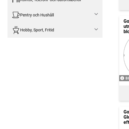
Pentry och Hushåll
Go
ut
Hobby, Sport, Fritid
bl
B
Go
Gl
ef