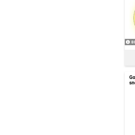
B
Go
sn