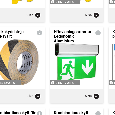
BEST.VARA
Visa
Visa
lkskyddstejp
Hänvisningsarmatur
K
l/svart
Ledonomic
b
Aluminium
EST.VARA
BEST.VARA
Visa
Visa
mbinationsskylt för
Kombinationsskylt
K