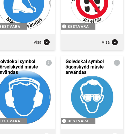
BEST.VARA
BEST.VARA
Visa
Visa
olvdekal symbol
Golvdekal symbol
örselskydd måste
ögonskydd måste
nvändas
användas
BEST.VARA
BEST.VARA