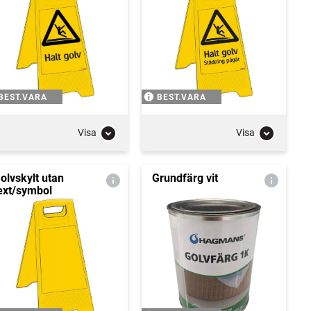
BEST.VARA
BEST.VARA
Visa
Visa
olvskylt utan
Grundfärg vit
ext/symbol