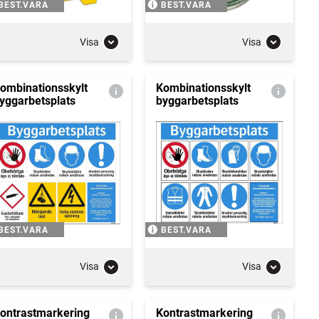
BEST.VARA
BEST.VARA
Visa
Visa
ombinationsskylt
Kombinationsskylt
yggarbetsplats
byggarbetsplats
BEST.VARA
BEST.VARA
Visa
Visa
ontrastmarkering
Kontrastmarkering