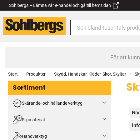
Sohlbergs – Lämna vår e-handel och gå till hemsidan
För att kun
Start
Produkter
Skydd, Handskar, Kläder, Skor, Skyltar
Sk
Sk
Sortiment
Skärande- och hållande verktyg
Kat
Nöd
Slipmaterial
Inf
Handverktyg