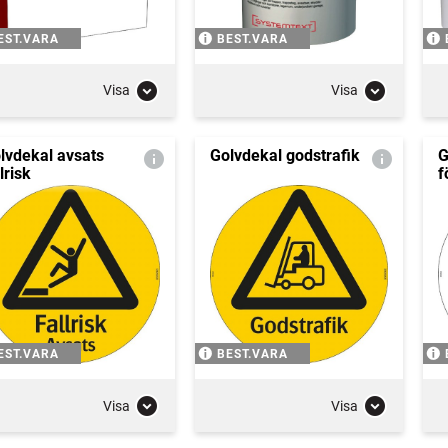
EST.VARA
BEST.VARA
Visa
Visa
lvdekal avsats
Golvdekal godstrafik
G
lrisk
f
EST.VARA
BEST.VARA
Visa
Visa