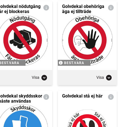
olvdekal nödutgång
Golvdekal obehöriga
år ej blockeras
äga ej tillträde
BEST.VARA
BEST.VARA
Visa
Visa
olvdekal skyddsskor
Golvdekal stå ej här
åste användas