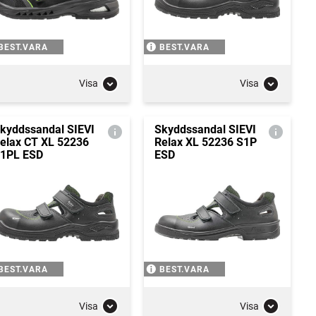
BEST.VARA
BEST.VARA
Visa
Visa
kyddssandal SIEVI
Skyddssandal SIEVI
elax CT XL 52236
Relax XL 52236 S1P
1PL ESD
ESD
BEST.VARA
BEST.VARA
Visa
Visa