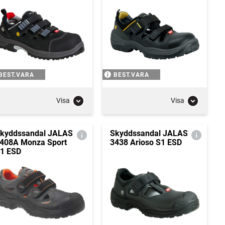
BEST.VARA
BEST.VARA
Visa
Visa
kyddssandal JALAS
Skyddssandal JALAS
408A Monza Sport
3438 Arioso S1 ESD
1 ESD