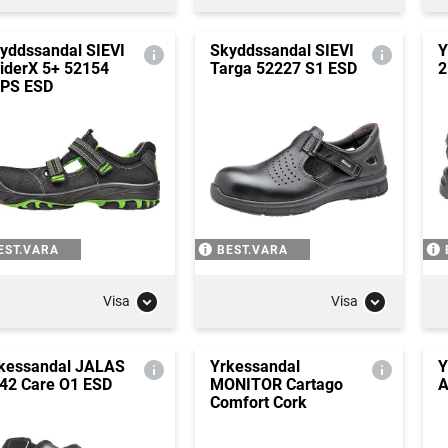
yddssandal SIEVI
Skyddssandal SIEVI
Y
iderX 5+ 52154
Targa 52227 S1 ESD
2
PS ESD
EST.VARA
BEST.VARA
Visa
Visa
kessandal JALAS
Yrkessandal
Y
42 Care O1 ESD
MONITOR Cartago
A
Comfort Cork