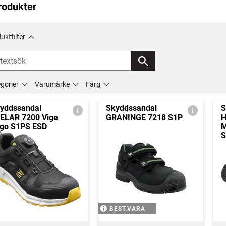
rodukter
uktfilter
gorier
Varumärke
Färg
yddssandal
Skyddssandal
S
ELAR 7200 Vige
GRANINGE 7218 S1P
H
tgo S1PS ESD
M
S
BEST.VARA