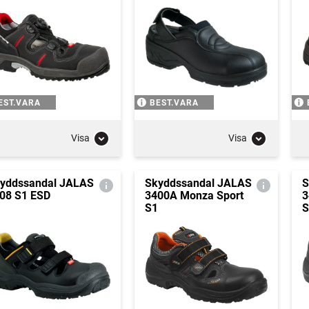
EST.VARA
BEST.VARA
Visa
Visa
yddssandal JALAS
Skyddssandal JALAS
S
08 S1 ESD
3400A Monza Sport
3
S1
S