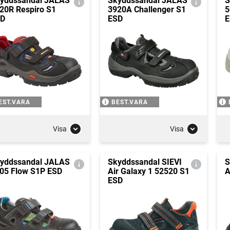
yddssandal JALAS
Skyddssandal JALAS
S
20R Respiro S1
3920A Challenger S1
5
SD
ESD
E
EST.VARA
BEST.VARA
Visa
Visa
yddssandal JALAS
Skyddssandal SIEVI
S
05 Flow S1P ESD
Air Galaxy 1 52520 S1
A
ESD