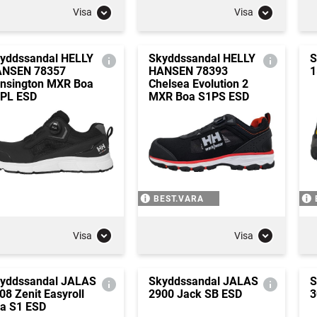
Visa
Visa
yddssandal HELLY
Skyddssandal HELLY
S
NSEN 78357
HANSEN 78393
1
nsington MXR Boa
Chelsea Evolution 2
PL ESD
MXR Boa S1PS ESD
BEST.VARA
Visa
Visa
yddssandal JALAS
Skyddssandal JALAS
S
08 Zenit Easyroll
2900 Jack SB ESD
3
a S1 ESD