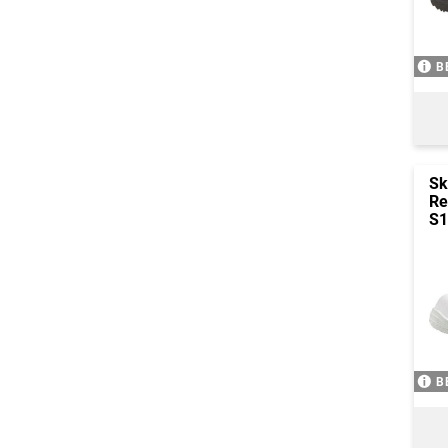
B
Sk
Re
S1
B