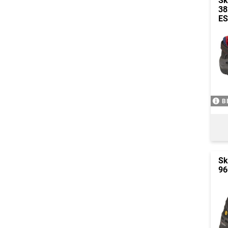
Sk
38
E
B
Sk
96