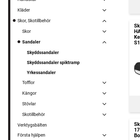
Kläder
Skor, Skotillbehör
Sk
HA
Skor
Ke
Sandaler
S1
Skyddssandaler
Skyddssandaler spiktramp
Yrkessandaler
Tofflor
Kängor
Stövlar
Skotillbehör
Sk
Verktygsbälten
17
Första hjälpen
Bo