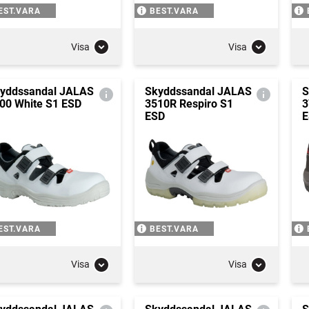
EST.VARA
BEST.VARA
Visa
Visa
yddssandal JALAS
Skyddssandal JALAS
S
00 White S1 ESD
3510R Respiro S1
3
ESD
E
EST.VARA
BEST.VARA
Visa
Visa