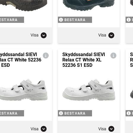
EST.VARA
BEST.VARA
Visa
Visa
yddssandal SIEVI
Skyddssandal SIEVI
S
lax CT White 52236
Relax CT White XL
R
 ESD
52236 S1 ESD
S
EST.VARA
BEST.VARA
Visa
Visa