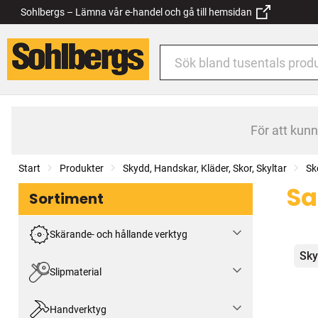
Sohlbergs – Lämna vår e-handel och gå till hemsidan
För att kun
Start
Produkter
Skydd, Handskar, Kläder, Skor, Skyltar
Sk
Sa
Sortiment
Skärande- och hållande verktyg
Kat
Sky
Slipmaterial
Handverktyg