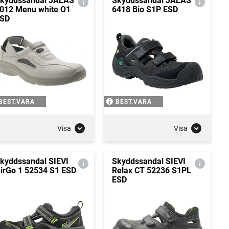
kyddssandal JALAS
Skyddssandal JALAS
012 Menu white O1
6418 Bio S1P ESD
SD
BEST.VARA
BEST.VARA
Visa
Visa
kyddssandal SIEVI
Skyddssandal SIEVI
irGo 1 52534 S1 ESD
Relax CT 52236 S1PL
ESD