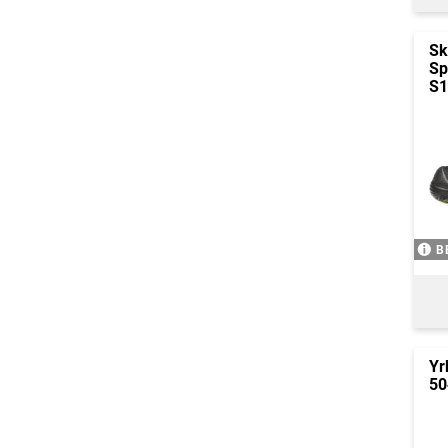
Sk
Sp
S1
B
Yr
50