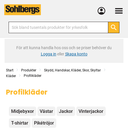
Meny
För att kunna handla hos oss och se priser behöver du
Logga in
eller
Skapa konto
Start
Produkter
Skydd, Handskar, Kläder, Skor, Skyltar
Profilkläder
Kläder
Profilkläder
Kategorier
Midjebyxor
Västar
Jackor
Vinterjackor
T-shirtar
Pikétröjor