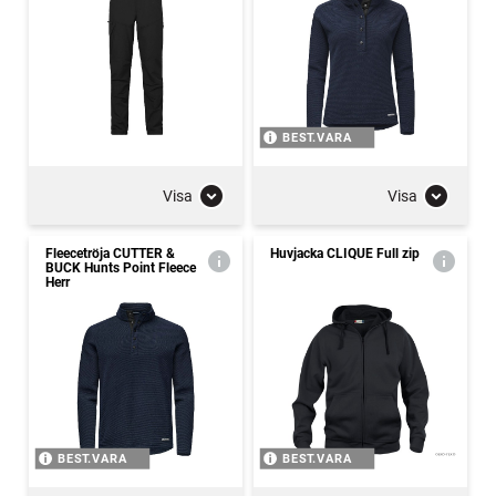
BEST.VARA
Visa
Visa
Fleecetröja CUTTER &
Huvjacka CLIQUE Full zip
BUCK Hunts Point Fleece
Herr
BEST.VARA
BEST.VARA