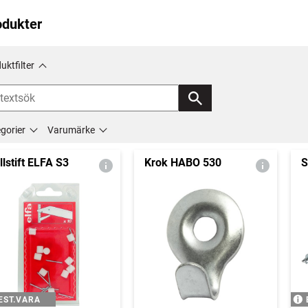
odukter
uktfilter
gorier
Varumärke
llstift ELFA S3
Krok HABO 530
S
EST.VARA