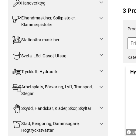
Handverktyg
3 Pr
Elhandmaskiner, Spikpistoler,
Klammerpistoler
Prod
Stationära maskiner
Svets, Löd, Gasol, Utsug
Kate
Hy
Tryckluft, Hydraulik
Arbetsplats, Förvaring, Lyft, Transport,
Stegar
Skydd, Handskar, Kläder, Skor, Skyltar
Städ, Rengöring, Dammsugare,
Högtryckstvättar
B