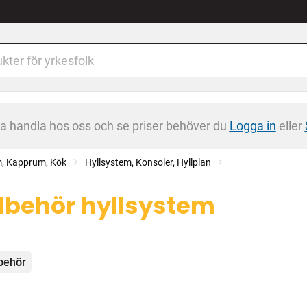
na handla hos oss och se priser behöver du
Logga in
eller
m, Kapprum, Kök
Hyllsystem, Konsoler, Hyllplan
llbehör hyllsystem
egorier
lbehör