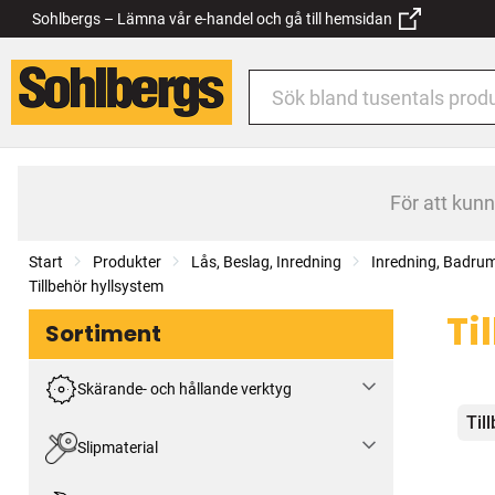
Sohlbergs – Lämna vår e-handel och gå till hemsidan
För att kun
Start
Produkter
Lås, Beslag, Inredning
Inredning, Badru
Tillbehör hyllsystem
Ti
Sortiment
Skärande- och hållande verktyg
Kat
Til
Slipmaterial