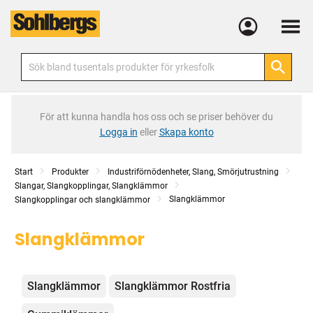
Meny
För att kunna handla hos oss och se priser behöver du
Logga in
eller
Skapa konto
Start
Produkter
Industriförnödenheter, Slang, Smörjutrustning
Slangar, Slangkopplingar, Slangklämmor
Slangklämmor
Slangkopplingar och slangklämmor
Slangklämmor
Kategorier
Slangklämmor
Slangklämmor Rostfria