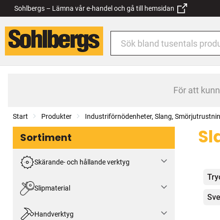
Sohlbergs – Lämna vår e-handel och gå till hemsidan
För att kun
Start
Produkter
Industriförnödenheter, Slang, Smörjutrustni
Sl
Sortiment
Skärande- och hållande verktyg
Kat
Try
Slipmaterial
Sve
Handverktyg