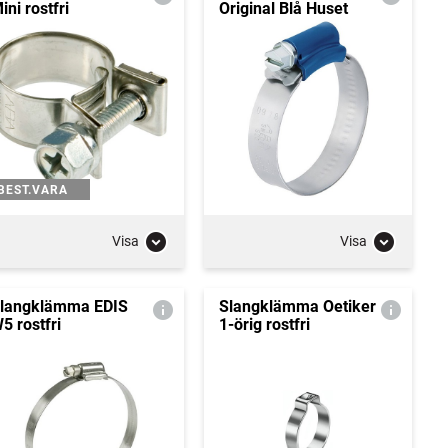
ini rostfri
Original Blå Huset
BEST.VARA
Visa
Visa
langklämma EDIS
Slangklämma Oetiker
5 rostfri
1-örig rostfri