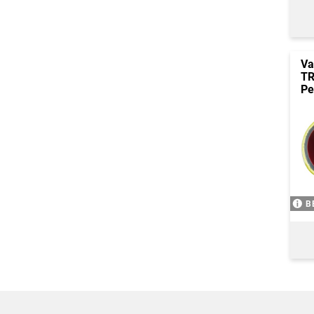
Va
TR
Pe
B