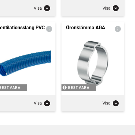
Visa
Visa
entilationsslang PVC
Öronklämma ABA
BEST.VARA
BEST.VARA
Visa
Visa