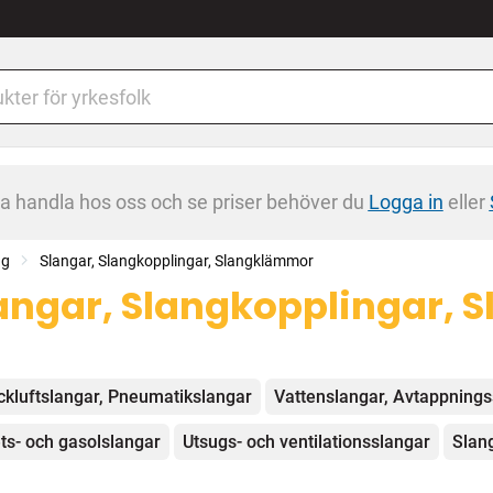
na handla hos oss och se priser behöver du
Logga in
eller
ng
Slangar, Slangkopplingar, Slangklämmor
angar, Slangkopplingar,
egorier
ckluftslangar, Pneumatikslangar
Vattenslangar, Avtappnings
ts- och gasolslangar
Utsugs- och ventilationsslangar
Slan