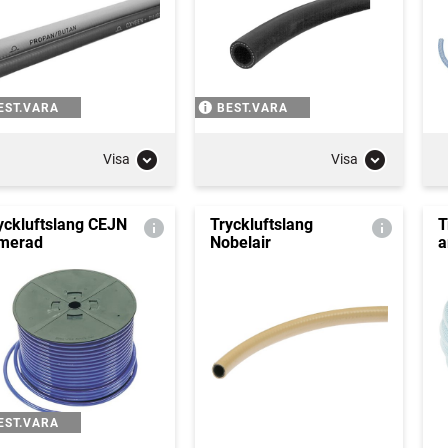
EST.VARA
BEST.VARA
Visa
Visa
yckluftslang CEJN
Tryckluftslang
T
merad
Nobelair
a
EST.VARA