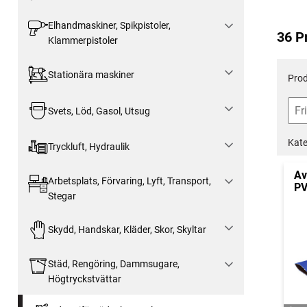
Elhandmaskiner, Spikpistoler,
36 P
Klammerpistoler
Stationära maskiner
Prod
Svets, Löd, Gasol, Utsug
Kate
Tryckluft, Hydraulik
Av
Arbetsplats, Förvaring, Lyft, Transport,
PV
Stegar
Skydd, Handskar, Kläder, Skor, Skyltar
Städ, Rengöring, Dammsugare,
Högtryckstvättar