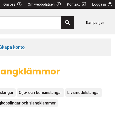
Om oss
Om webbplatsen
Kontakt
Logga in
Kampanjer
Skapa konto
 Slangklämmor
slangar
Olje- och bensinslangar
Livsmedelslangar
gkopplingar och slangklämmor