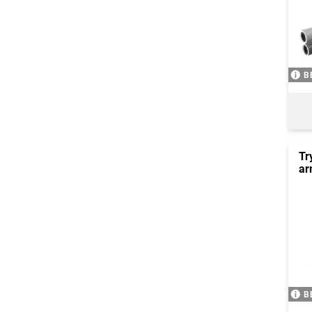
B
Tr
ar
B