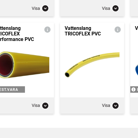
Visa
Visa
ttenslang
Vattenslang
V
ICOFLEX
TRICOFLEX PVC
rformance PVC
EST.VARA
Visa
Visa