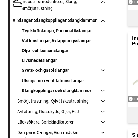
Industriförnödenheter, Slang,
B
Smörjutrustning
Slangar, Slangkopplingar, Slangklämmor
Tryckluftslangar, Pneumatikslangar
In
Vattenslangar, Avtappningsslangar
Po
Olje- och bensinslangar
Livsmedelslangar
Svets- och gasolslangar
Utsugs- och ventilationsslangar
Slangkopplingar och slangklämmor
B
Smörjutrustning, Kylvätskeutrustning
Avfettning, Rostskydd, Oljor, Fett
Läcksökare, Sprickindikatorer
Dämpare, O-ringar, Gummidukar,
Sl