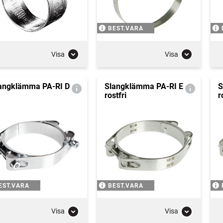
BEST.VARA
Visa
Visa
angklämma PA-RI D
Slangklämma PA-RI E
S
rostfri
r
EST.VARA
BEST.VARA
Visa
Visa