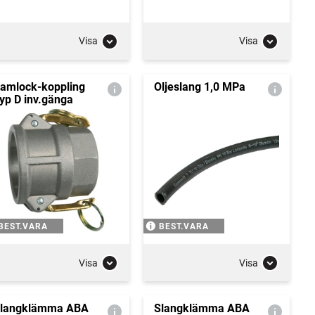
Visa
Visa
amlock-koppling
Oljeslang 1,0 MPa
yp D inv.gänga
BEST.VARA
BEST.VARA
Visa
Visa
langklämma ABA
Slangklämma ABA