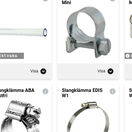
Mini
M
EST.VARA
Visa
Visa
angklämma ABA
Slangklämma EDIS
S
tfri
W1
W