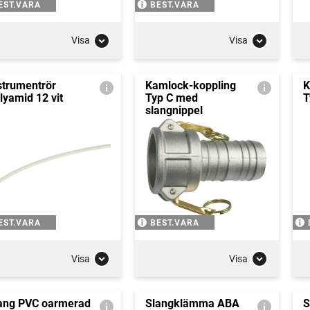
EST.VARA
BEST.VARA
Visa
Visa
strumentrör
Kamlock-koppling
K
lyamid 12 vit
Typ C med
T
slangnippel
EST.VARA
BEST.VARA
Visa
Visa
ang PVC oarmerad
Slangklämma ABA
S